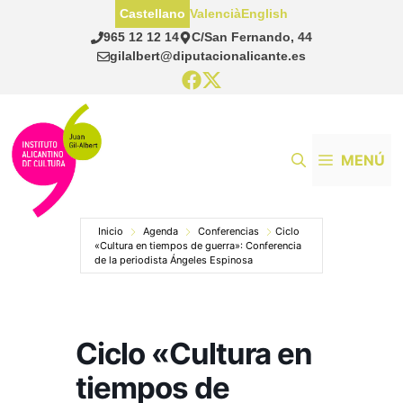
Saltar
Castellano
Valencià
English
al
965 12 12 14
C/San Fernando, 44
contenido
gilalbert@diputacionalicante.es
MENÚ
Inicio
Agenda
Conferencias
Ciclo
«Cultura en tiempos de guerra»: Conferencia
de la periodista Ángeles Espinosa
Ciclo «Cultura en
tiempos de