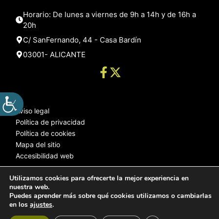
Horario: De lunes a viernes de 9h a 14h y de 16h a
20h
C/ SanFernando, 44 - Casa Bardín
03001- ALICANTE
Aviso legal
Política de privacidad
Política de cookies
Mapa del sitio
Accesibilidad web
Utilizamos cookies para ofrecerte la mejor experiencia en
nuestra web.
© 2025 Web desarrollada por el Servicio de Informática de Diputación
Puedes aprender más sobre qué cookies utilizamos o cambiarlas
de Alicante
en los
ajustes
.