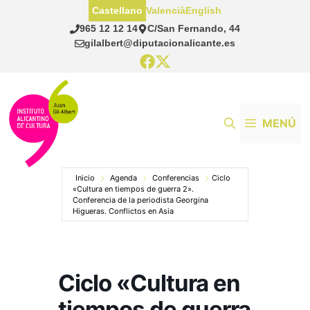
Saltar
Castellano
Valencià
English
al
965 12 12 14
C/San Fernando, 44
contenido
gilalbert@diputacionalicante.es
MENÚ
Inicio
Agenda
Conferencias
Ciclo
«Cultura en tiempos de guerra 2».
Conferencia de la periodista Georgina
Higueras. Conflictos en Asia
Ciclo «Cultura en
tiempos de guerra