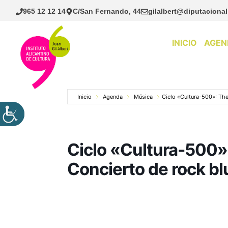
Saltar
965 12 12 14
C/San Fernando, 44
gilalbert@diputacional
al
contenido
INICIO
AGEN
Inicio
Agenda
Música
Ciclo «Cultura-500»: The
Ciclo «Cultura-500»
Concierto de rock bl