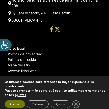
Horario: De lunes a viernes de 9h a 14h y de 16h a
20h
C/ SanFernando, 44 - Casa Bardín
03001- ALICANTE
Aviso legal
Política de privacidad
Política de cookies
Mapa del sitio
Accesibilidad web
Utilizamos cookies para ofrecerte la mejor experiencia en
nuestra web.
© 2025 Web desarrollada por el Servicio de Informática de Diputación
Puedes aprender más sobre qué cookies utilizamos o cambiarlas
de Alicante
en los
ajustes
.
Cerrar el banner de 
Aceptar
Rechazar
Ajustes