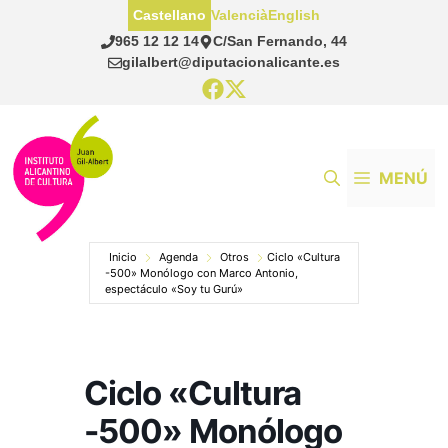
Saltar
Castellano
Valencià
English
al
965 12 12 14
C/San Fernando, 44
contenido
gilalbert@diputacionalicante.es
MENÚ
Inicio
Agenda
Otros
Ciclo «Cultura
-500» Monólogo con Marco Antonio,
espectáculo «Soy tu Gurú»
Ciclo «Cultura
-500» Monólogo