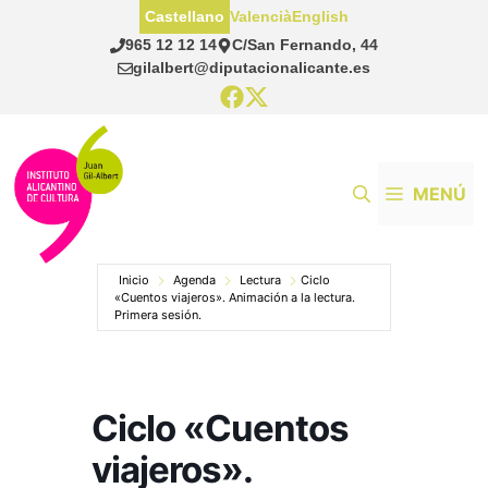
Saltar
Castellano
Valencià
English
al
965 12 12 14
C/San Fernando, 44
contenido
gilalbert@diputacionalicante.es
MENÚ
Inicio
Agenda
Lectura
Ciclo
«Cuentos viajeros». Animación a la lectura.
Primera sesión.
Ciclo «Cuentos
viajeros».