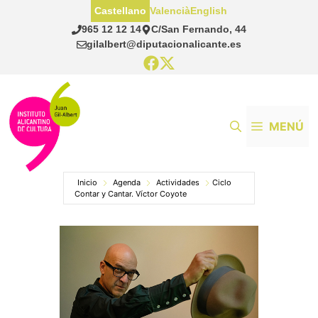
Saltar
Castellano
Valencià
English
al
965 12 12 14
C/San Fernando, 44
contenido
gilalbert@diputacionalicante.es
MENÚ
Inicio
Agenda
Actividades
Ciclo
Contar y Cantar. Víctor Coyote