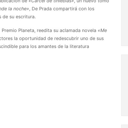
publicación de
«Cárcel de tinieblas»
, un nuevo tomo
nde la noche»
, De Prada compartirá con los
s de su escritura.
o Premio Planeta, reedita su aclamada novela
«Me
lectores la oportunidad de redescubrir uno de sus
indible para los amantes de la literatura