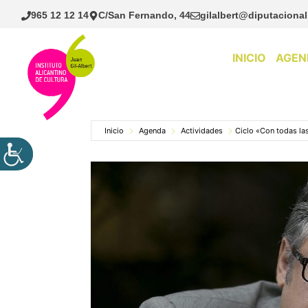
Saltar
965 12 12 14
C/San Fernando, 44
gilalbert@diputacional
al
contenido
INICIO
AGEN
Inicio
Agenda
Actividades
Ciclo «Con todas las