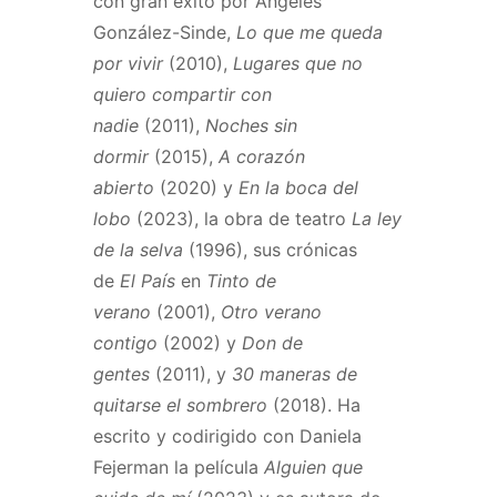
con gran éxito por Ángeles
González-Sinde,
Lo que me queda
por vivir
(2010),
Lugares que no
quiero compartir con
nadie
(2011),
Noches sin
dormir
(2015),
A corazón
abierto
(2020) y
En la boca del
lobo
(2023), la obra de teatro
La ley
de la selva
(1996), sus crónicas
de
El País
en
Tinto de
verano
(2001),
Otro verano
contigo
(2002) y
Don de
gentes
(2011), y
30 maneras de
quitarse el sombrero
(2018). Ha
escrito y codirigido con Daniela
Fejerman la película
Alguien que