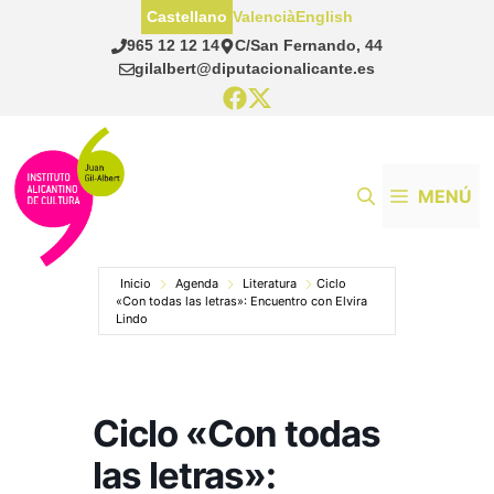
Saltar
Castellano
Valencià
English
al
965 12 12 14
C/San Fernando, 44
contenido
gilalbert@diputacionalicante.es
MENÚ
Inicio
Agenda
Literatura
Ciclo
«Con todas las letras»: Encuentro con Elvira
Lindo
Ciclo «Con todas
las letras»: