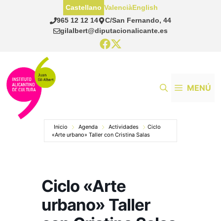
Saltar
Castellano
Valencià
English
al
965 12 12 14
C/San Fernando, 44
contenido
gilalbert@diputacionalicante.es
MENÚ
Inicio
Agenda
Actividades
Ciclo
«Arte urbano» Taller con Cristina Salas
Ciclo «Arte
urbano» Taller