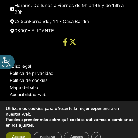
Horario: De lunes a viernes de 9h a 14h y de 16h a
20h
C/ SanFernando, 44 - Casa Bardín
03001- ALICANTE
Aviso legal
Política de privacidad
Política de cookies
Mapa del sitio
Accesibilidad web
Utilizamos cookies para ofrecerte la mejor experiencia en
nuestra web.
© 2025 Web desarrollada por el Servicio de Informática de Diputación
Puedes aprender más sobre qué cookies utilizamos o cambiarlas
de Alicante
en los
ajustes
.
Cerrar el banner de 
Aceptar
Rechazar
Ajustes