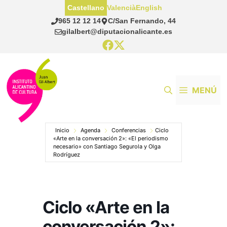
Saltar
Castellano
Valencià
English
al
965 12 12 14
C/San Fernando, 44
contenido
gilalbert@diputacionalicante.es
MENÚ
Inicio
Agenda
Conferencias
Ciclo
«Arte en la conversación 2»: «El periodismo
necesario» con Santiago Segurola y Olga
Rodríguez
Ciclo «Arte en la
conversación 2»: