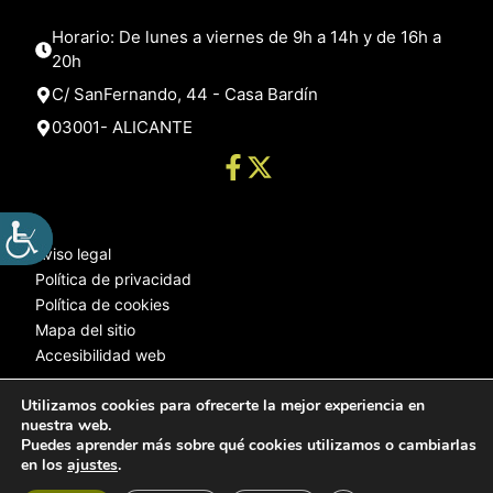
Horario: De lunes a viernes de 9h a 14h y de 16h a
20h
C/ SanFernando, 44 - Casa Bardín
03001- ALICANTE
Aviso legal
Política de privacidad
Política de cookies
Mapa del sitio
Accesibilidad web
Utilizamos cookies para ofrecerte la mejor experiencia en
nuestra web.
© 2025 Web desarrollada por el Servicio de Informática de Diputación
Puedes aprender más sobre qué cookies utilizamos o cambiarlas
de Alicante
en los
ajustes
.