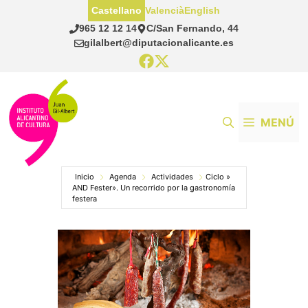
Saltar
Castellano
Valencià
English
al
965 12 12 14
C/San Fernando, 44
contenido
gilalbert@diputacionalicante.es
MENÚ
Inicio
Agenda
Actividades
Ciclo »
AND Fester». Un recorrido por la gastronomía
festera