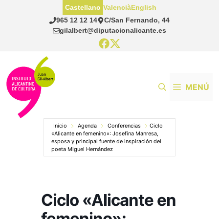
Saltar
Castellano
Valencià
English
al
965 12 12 14
C/San Fernando, 44
contenido
gilalbert@diputacionalicante.es
MENÚ
Inicio
Agenda
Conferencias
Ciclo
«Alicante en femenino»: Josefina Manresa,
esposa y principal fuente de inspiración del
poeta Miguel Hernández
Ciclo «Alicante en
femenino»: