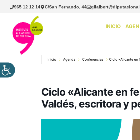
Saltar
965 12 12 14
C/San Fernando, 44
gilalbert@diputacional
al
contenido
INICIO
AGEN
Inicio
Agenda
Conferencias
Ciclo «Alicante en 
Ciclo «Alicante en 
Valdés, escritora y p