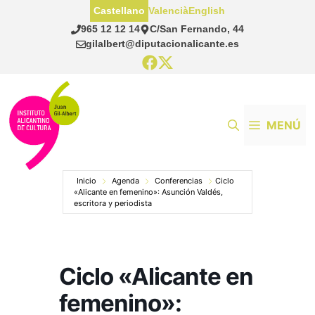
Saltar
Castellano
Valencià
English
al
965 12 12 14
C/San Fernando, 44
contenido
gilalbert@diputacionalicante.es
MENÚ
Inicio
Agenda
Conferencias
Ciclo
«Alicante en femenino»: Asunción Valdés,
escritora y periodista
Ciclo «Alicante en
femenino»: