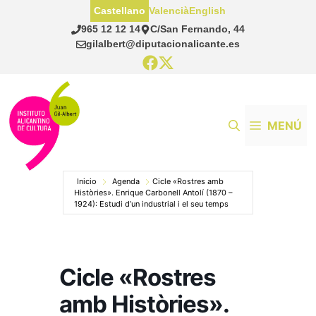
Saltar
Castellano
Valencià
English
al
965 12 12 14
C/San Fernando, 44
contenido
gilalbert@diputacionalicante.es
MENÚ
Inicio
Agenda
Cicle «Rostres amb
Històries». Enrique Carbonell Antolí (1870 –
1924): Estudi d’un industrial i el seu temps
Cicle «Rostres
amb Històries».