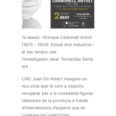
1a sessió: «
Enrique
Carbonell Antolí
(1870 – 1924): Estudi d’un industrial i
el seu temps» per
l’investigador,
Isker
Torrecillas
Semp
ere
L’IAC
Juan
Gil-Albert inaugura un
nou cicle que té com a objectiu
recuperar per a la ciutadania figures
rellevants de la província a través
d’intervencions d’experts que en
coneixen les trajectòries.