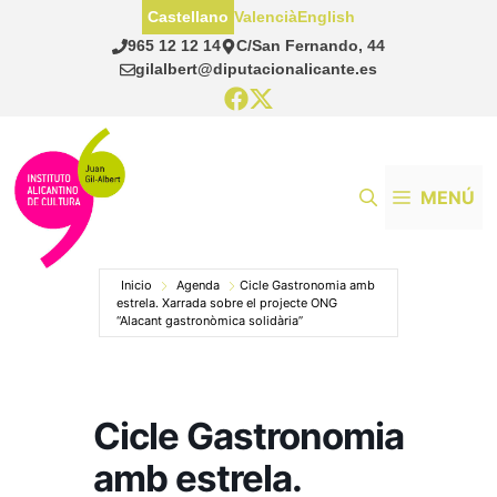
Saltar
Castellano
Valencià
English
al
965 12 12 14
C/San Fernando, 44
contenido
gilalbert@diputacionalicante.es
MENÚ
Inicio
Agenda
Cicle Gastronomia amb
estrela. Xarrada sobre el projecte ONG
“Alacant gastronòmica solidària”
Cicle Gastronomia
amb estrela.