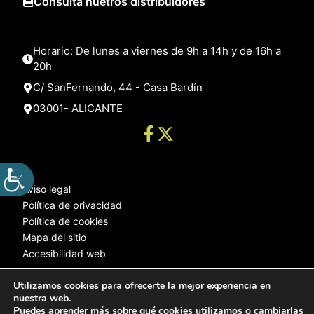
Consulta nuetros distribuidores
Horario: De lunes a viernes de 9h a 14h y de 16h a
20h
C/ SanFernando, 44 - Casa Bardín
03001- ALICANTE
Aviso legal
Política de privacidad
Política de cookies
Mapa del sitio
Accesibilidad web
Utilizamos cookies para ofrecerte la mejor experiencia en
nuestra web.
© 2025 Web desarrollada por el Servicio de Informática de Diputación
Puedes aprender más sobre qué cookies utilizamos o cambiarlas