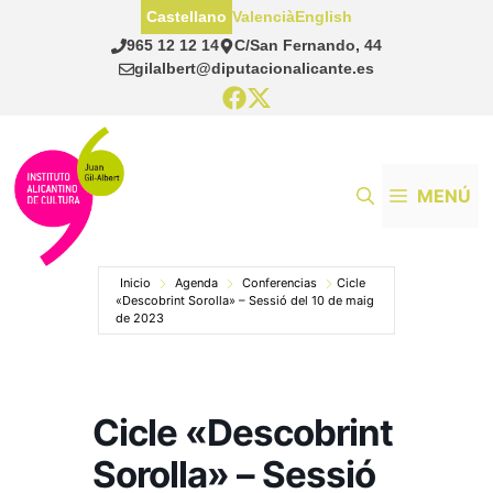
Saltar
Castellano
Valencià
English
al
965 12 12 14
C/San Fernando, 44
contenido
gilalbert@diputacionalicante.es
MENÚ
Inicio
Agenda
Conferencias
Cicle
«Descobrint Sorolla» – Sessió del 10 de maig
de 2023
Cicle «Descobrint
Sorolla» – Sessió