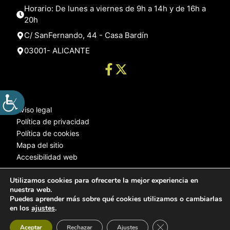
Horario: De lunes a viernes de 9h a 14h y de 16h a
20h
C/ SanFernando, 44 - Casa Bardín
03001- ALICANTE
Aviso legal
Política de privacidad
Política de cookies
Mapa del sitio
Accesibilidad web
Utilizamos cookies para ofrecerte la mejor experiencia en
nuestra web.
© 2025 Web desarrollada por el Servicio de Informática de Diputación
Puedes aprender más sobre qué cookies utilizamos o cambiarlas
de Alicante
en los
ajustes
.
Cerrar el banner de 
Aceptar
Rechazar
Ajustes