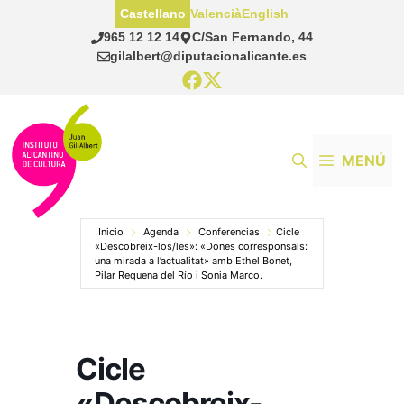
Saltar
Castellano
Valencià
English
al
965 12 12 14
C/San Fernando, 44
contenido
gilalbert@diputacionalicante.es
MENÚ
Inicio
Agenda
Conferencias
Cicle
«Descobreix-los/les»: «Dones corresponsals:
una mirada a l’actualitat» amb Ethel Bonet,
Pilar Requena del Río i Sonia Marco.
Cicle
«Descobreix-