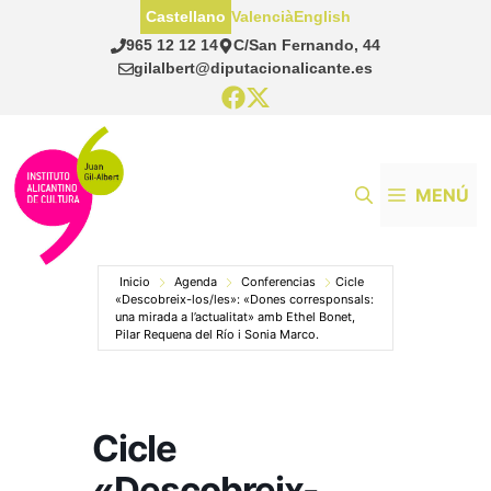
Saltar
Castellano
Valencià
English
al
965 12 12 14
C/San Fernando, 44
contenido
gilalbert@diputacionalicante.es
MENÚ
Inicio
Agenda
Conferencias
Cicle
«Descobreix-los/les»: «Dones corresponsals:
una mirada a l’actualitat» amb Ethel Bonet,
Pilar Requena del Río i Sonia Marco.
Cicle
«Descobreix-