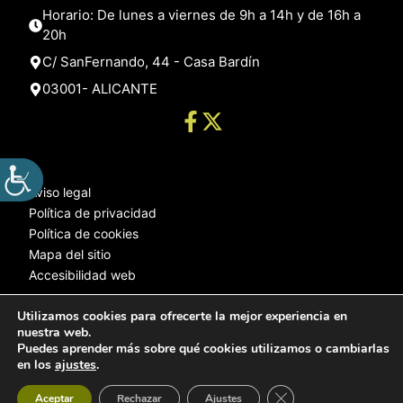
Horario: De lunes a viernes de 9h a 14h y de 16h a
20h
C/ SanFernando, 44 - Casa Bardín
03001- ALICANTE
Aviso legal
Política de privacidad
Política de cookies
Mapa del sitio
Accesibilidad web
Utilizamos cookies para ofrecerte la mejor experiencia en
nuestra web.
© 2025 Web desarrollada por el Servicio de Informática de Diputación
Puedes aprender más sobre qué cookies utilizamos o cambiarlas
de Alicante
en los
ajustes
.
Cerrar el banner de 
Aceptar
Rechazar
Ajustes