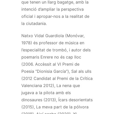
que tenen un llarg bagatge, amb la
intenció d’ampliar la perspectiva
oficial i apropar-nos a la realitat de
la ciutadania.
Natxo
Vidal Guardiola (
Monóvar
,
1978) és professor de música en
l’especialitat de trombó, i autor dels
poemaris Enrere no és cap lloc
(2006. Accèssit al VI Premi de
Poesia “
Dionisia
García
”), Sal als ulls
(2012 Candidat al Premi de la Crítica
Valenciana 2012), La nena que
jugava a la pilota amb els
dinosaures (2013),
Ícars
desorientats
(2015), La
meva
part de la pólvora
(2018), Així acaba (2020), XL