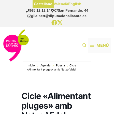
Saltar
Castellano
Valencià
English
al
965 12 12 14
C/San Fernando, 44
contenido
gilalbert@diputacionalicante.es
MENÚ
Inicio
Agenda
Poesía
Cicle
«Alimentant pluges» amb Natxo Vidal
Cicle «Alimentant
pluges» amb