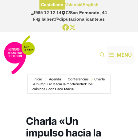
Saltar
Castellano
Valencià
English
al
965 12 12 14
C/San Fernando, 44
contenido
gilalbert@diputacionalicante.es
MENÚ
Inicio
Agenda
Conferencias
Charla
«Un impulso hacia la modernidad: los
clásicos» con Paco Maciá
Charla «Un
impulso hacia la