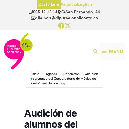
Saltar
Castellano
Valencià
English
al
965 12 12 14
C/San Fernando, 44
contenido
gilalbert@diputacionalicante.es
MENÚ
Inicio
Agenda
Conciertos
Audición
de alumnos del Conservatorio de Música de
Sant Vicent del Raspeig
Audición de
alumnos del