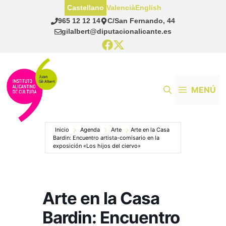
Saltar
Castellano
Valencià
English
al
965 12 12 14
C/San Fernando, 44
contenido
gilalbert@diputacionalicante.es
MENÚ
Inicio
Agenda
Arte
Arte en la Casa
Bardin: Encuentro artista-comisario en la
exposición «Los hijos del ciervo»
Arte en la Casa
Bardin: Encuentro