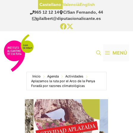
Saltar
Castellano
Valencià
English
al
965 12 12 14
C/San Fernando, 44
contenido
gilalbert@diputacionalicante.es
MENÚ
Inicio
Agenda
Actividades
Aplazamos la ruta por el Arco de la Penya
Foradà por razones climatológicas