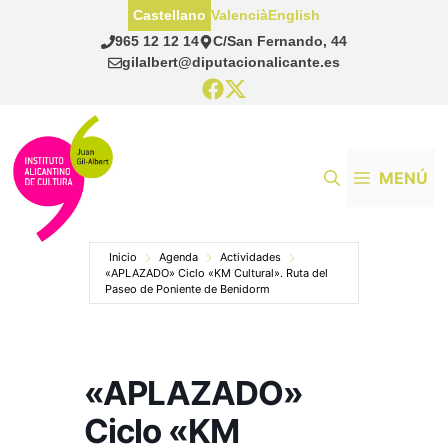
Saltar
Castellano
Valencià
English
al
965 12 12 14
C/San Fernando, 44
contenido
gilalbert@diputacionalicante.es
MENÚ
Inicio
Agenda
Actividades
«APLAZADO» Ciclo «KM Cultural». Ruta del
Paseo de Poniente de Benidorm
«APLAZADO»
Ciclo «KM