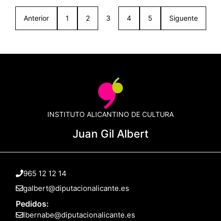
Anterior
1
2
3
4
5
Siguente
INSTITUTO ALICANTINO DE CULTURA
Juan Gil Albert
965 12 12 14
galbert@diputacionalicante.es
Pedidos:
lbernabe@diputacionalicante.es