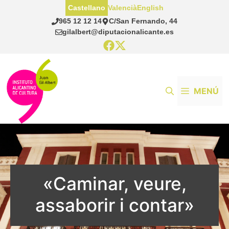
Saltar
Castellano
Valencià
English
al
965 12 12 14
C/San Fernando, 44
contenido
gilalbert@diputacionalicante.es
MENÚ
«Caminar, veure,
assaborir i contar»