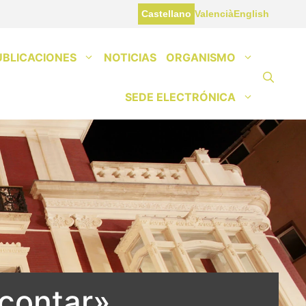
Castellano
Valencià
English
UBLICACIONES
NOTICIAS
ORGANISMO
SEDE ELECTRÓNICA
 contar»