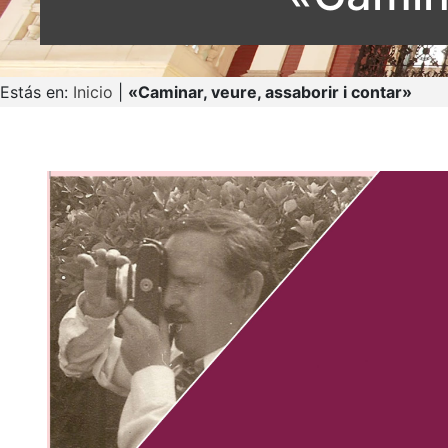
Estás en:
Inicio
|
«Caminar, veure, assaborir i contar»