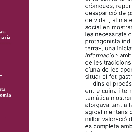
cròniques, repor
desaparició de pa
de vida i, al mat
social en mostra
les necessitats de
protagonista indi
terra», una inici
Información
amb 
de les tradicions
d’una de les apo
situar el fet g
— dins el procés 
entre cuina i ter
temàtica mostren 
atorgava tant a l
agroalimentaris 
millor valoració
es completa amb 