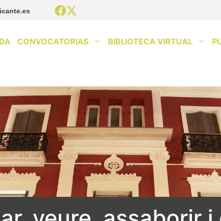
icante.es
DA
CONVOCATORIAS
BIBLIOTECA VIRTUAL
P
r, veure, assaborir i