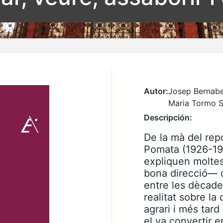
Autor:
Josep Bernabe
Maria Tormo S
Descripción:
De la mà del rep
Pomata (1926-199
expliquen molte
bona direcció— q
entre les dècades
realitat sobre la
agrari i més tard 
el va convertir e