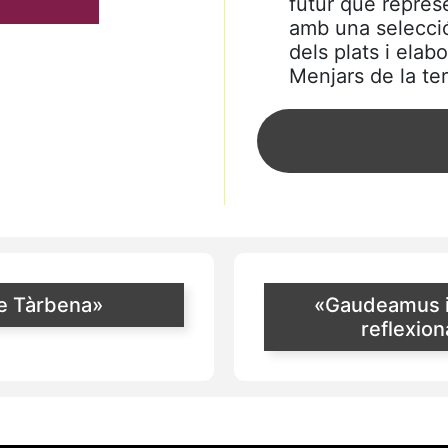
futur que repres
amb una selecció
dels plats i elab
Menjars de la ter
de Tàrbena»
«Gaudeamus ig
reflexio