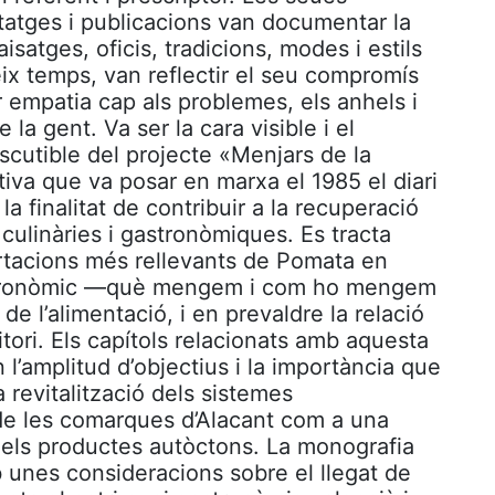
tatges i publicacions van documentar la
isatges, oficis, tradicions, modes i estils
eix temps, van reflectir el seu compromís
r empatia cap als problemes, els anhels i
 la gent. Va ser la cara visible i el
scutible del projecte «Menjars de la
ativa que va posar en marxa el 1985 el diari
la finalitat de contribuir a la recuperació
 culinàries i gastronòmiques. Es tracta
rtacions més rellevants de Pomata en
astronòmic —què mengem i com ho mengem
de l’alimentació, i en prevaldre la relació
ritori. Els capítols relacionats amb aquesta
l’amplitud d’objectius i la importància que
a revitalització dels sistemes
de les comarques d’Alacant com a una
 dels productes autòctons. La monografia
unes consideracions sobre el llegat de