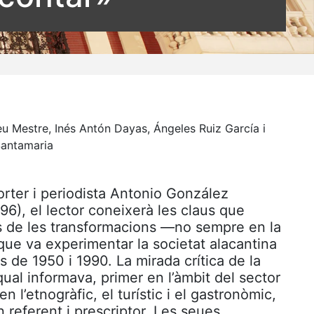
u Mestre, Inés Antón Dayas, Ángeles Ruiz García i
antamaria
orter i periodista Antonio González
6), el lector coneixerà les claus que
s de les transformacions —no sempre en la
ue va experimentar la societat alacantina
 de 1950 i 1990. La mirada crítica de la
 qual informava, primer en l’àmbit del sector
en l’etnogràfic, el turístic i el gastronòmic,
n referent i prescriptor. Les seues