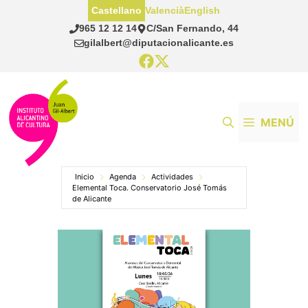
Saltar
Castellano
Valencià
English
al
965 12 12 14
C/San Fernando, 44
contenido
gilalbert@diputacionalicante.es
MENÚ
Inicio
Agenda
Actividades
Elemental Toca. Conservatorio José Tomás
de Alicante