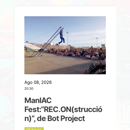
Ago 08, 2026
A
20:30
2
ManIAC
M
a
Fest:“REC.ON(strucció
l
n)”, de Bot Project
19 hours