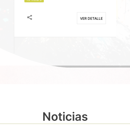
J
F
VER DETALLE
E
Noticias