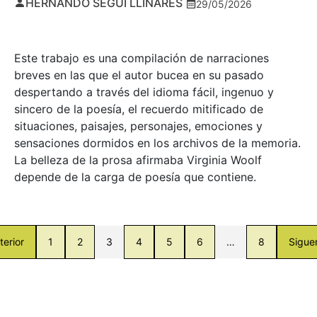
HERNANDO SEGUÍ LLINARES
29/05/2026
Este trabajo es una compilación de narraciones
breves en las que el autor bucea en su pasado
despertando a través del idioma fácil, ingenuo y
sincero de la poesía, el recuerdo mitificado de
situaciones, paisajes, personajes, emociones y
sensaciones dormidos en los archivos de la memoria.
La belleza de la prosa afirmaba Virginia Woolf
depende de la carga de poesía que contiene.
terior
1
2
3
4
5
6
…
8
Sigue