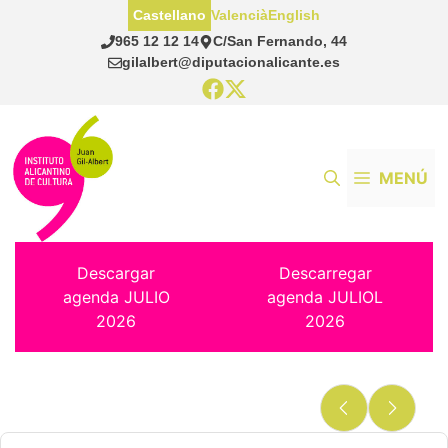
Saltar
Castellano
Valencià
English
al
965 12 12 14
C/San Fernando, 44
contenido
gilalbert@diputacionalicante.es
MENÚ
Descargar
Descarregar
agenda JULIO
agenda JULIOL
2026
2026