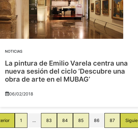
NOTICIAS
La pintura de Emilio Varela centra una
nueva sesión del ciclo ‘Descubre una
obra de arte en el MUBAG’
06/02/2018
erior
1
…
83
84
85
86
87
Siguie