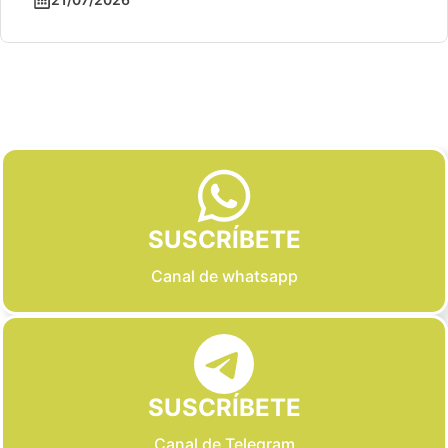
Slide 2 of 6
SUSCRÍBETE
Canal de whatsapp
SUSCRÍBETE
Canal de Telegram