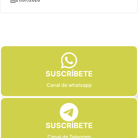
Slide 2 of 6
SUSCRÍBETE
Canal de whatsapp
SUSCRÍBETE
Canal de Telegram