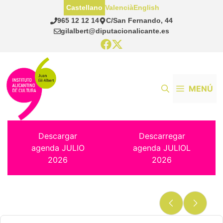
Saltar
Castellano
Valencià
English
al
965 12 12 14
C/San Fernando, 44
contenido
gilalbert@diputacionalicante.es
MENÚ
Descargar
Descarregar
agenda JULIO
agenda JULIOL
2026
2026