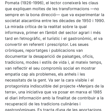
Pomata (1926-1996), el lector coneixerà les claus
que expliquen moltes de les transformacions —no
sempre en la bona direcció— que va experimentar la
societat alacantina entre les dècades de 1950 i 1990.
La mirada crítica de la realitat sobre la qual
informava, primer en l’àmbit del sector agrari i més
tard en l’etnogràfic, el turístic i el gastronòmic, el va
convertir en referent i prescriptor. Les seues
cròniques, reportatges i publicacions van
documentar la desaparició de paisatges, oficis,
tradicions, modes i estils de vida i, al mateix temps,
van reflectir el seu compromís social en mostrar
empatia cap als problemes, els anhels i les
necessitats de la gent. Va ser la cara visible i el
protagonista indiscutible del projecte «Menjars de la
terra», una iniciativa que va posar en marxa el 1985
el diari
Información
amb la finalitat de contribuir a la
recuperació de les tradicions culinàries i
gastronòmiques. Es tracta d’una de les aportacions