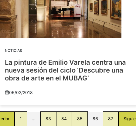
NOTICIAS
La pintura de Emilio Varela centra una
nueva sesión del ciclo ‘Descubre una
obra de arte en el MUBAG’
06/02/2018
erior
1
…
83
84
85
86
87
Siguie