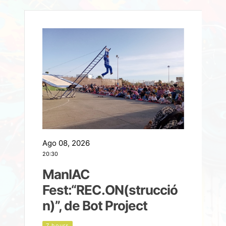
Ago 08, 2026
A
20:30
2
ManIAC
M
a
Fest:“REC.ON(strucció
l
n)”, de Bot Project
7 hours