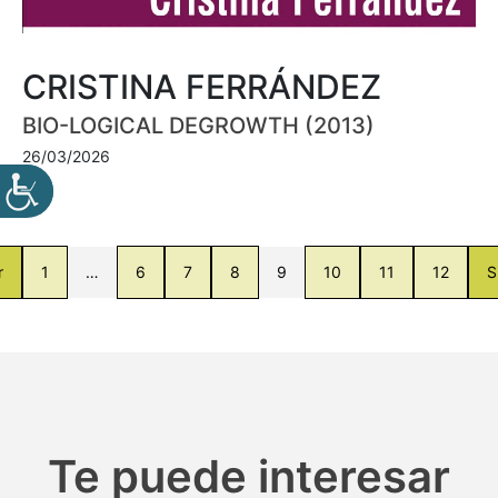
CRISTINA FERRÁNDEZ
BIO-LOGICAL DEGROWTH (2013)
26/03/2026
r
1
…
6
7
8
9
10
11
12
S
Te puede interesar