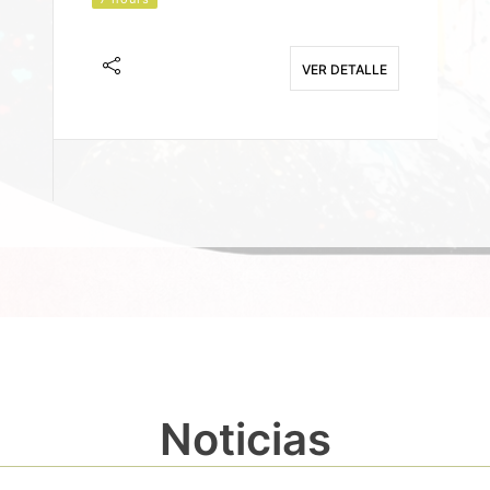
J
F
VER DETALLE
E
Noticias