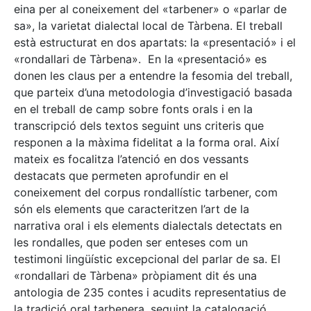
eina per al coneixement del «tarbener» o «parlar de
sa», la varietat dialectal local de Tàrbena. El treball
està estructurat en dos apartats: la «presentació» i el
«rondallari de Tàrbena». En la «presentació» es
donen les claus per a entendre la fesomia del treball,
que parteix d’una metodologia d’investigació basada
en el treball de camp sobre fonts orals i en la
transcripció dels textos seguint uns criteris que
responen a la màxima fidelitat a la forma oral. Així
mateix es focalitza l’atenció en dos vessants
destacats que permeten aprofundir en el
coneixement del corpus rondallístic tarbener, com
són els elements que caracteritzen l’art de la
narrativa oral i els elements dialectals detectats en
les rondalles, que poden ser enteses com un
testimoni lingüístic excepcional del parlar de sa. El
«rondallari de Tàrbena» pròpiament dit és una
antologia de 235 contes i acudits representatius de
la tradició oral tarbenera, seguint la catalogació