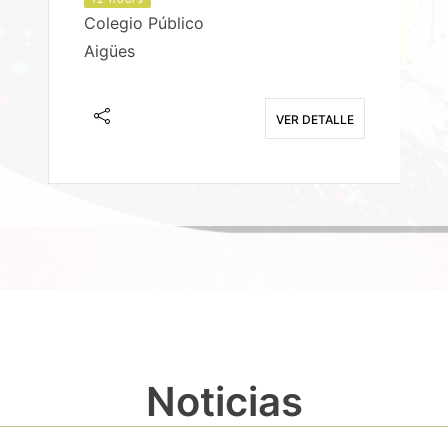
Colegio Público
Aigües
E
VER DETALLE
Noticias