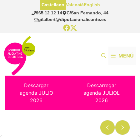
Saltar
Castellano
Valencià
English
al
965 12 12 14
C/San Fernando, 44
contenido
gilalbert@diputacionalicante.es
MENÚ
Descargar
Descarregar
agenda JULIO
agenda JULIOL
2026
2026