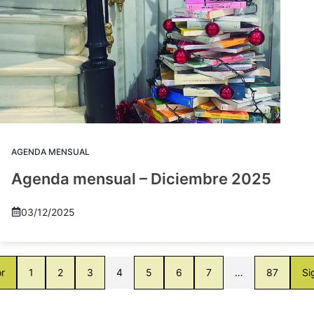
AGENDA MENSUAL
Agenda mensual – Diciembre 2025
03/12/2025
or
1
2
3
4
5
6
7
…
87
Si