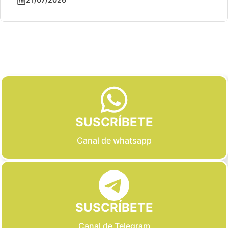
Slide 2 of 6
SUSCRÍBETE
Canal de whatsapp
SUSCRÍBETE
Canal de Telegram