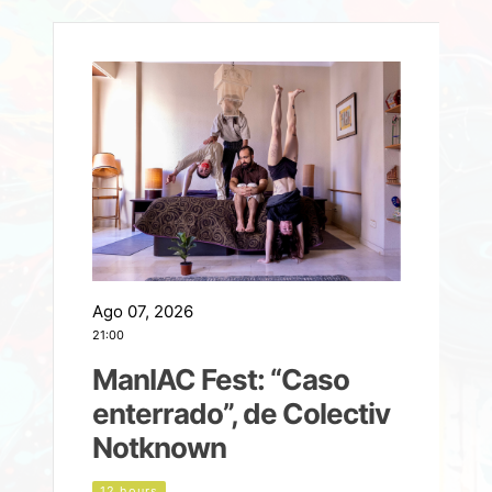
Ago 07, 2026
A
21:00
2
ManIAC Fest: “Caso
a
enterrado”, de Colectiv
Notknown
n
12 hours