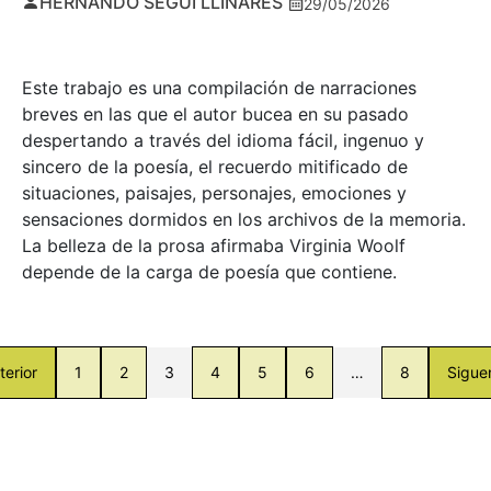
HERNANDO SEGUÍ LLINARES
29/05/2026
Este trabajo es una compilación de narraciones
breves en las que el autor bucea en su pasado
despertando a través del idioma fácil, ingenuo y
sincero de la poesía, el recuerdo mitificado de
situaciones, paisajes, personajes, emociones y
sensaciones dormidos en los archivos de la memoria.
La belleza de la prosa afirmaba Virginia Woolf
depende de la carga de poesía que contiene.
terior
1
2
3
4
5
6
…
8
Sigue