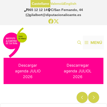
Saltar
Castellano
Valencià
English
al
965 12 12 14
C/San Fernando, 44
contenido
gilalbert@diputacionalicante.es
MENÚ
Descargar
Descarregar
agenda JULIO
agenda JULIOL
2026
2026