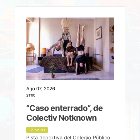
Ago 07, 2026
A
21:00
2
e
“Caso enterrado”, de
Colectiv Notknown
d
32 hours
Pista deportiva del Colegio Público
P