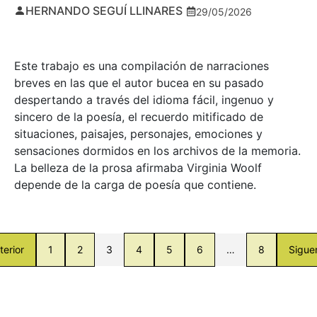
HERNANDO SEGUÍ LLINARES
29/05/2026
Este trabajo es una compilación de narraciones
breves en las que el autor bucea en su pasado
despertando a través del idioma fácil, ingenuo y
sincero de la poesía, el recuerdo mitificado de
situaciones, paisajes, personajes, emociones y
sensaciones dormidos en los archivos de la memoria.
La belleza de la prosa afirmaba Virginia Woolf
depende de la carga de poesía que contiene.
terior
1
2
3
4
5
6
…
8
Sigue