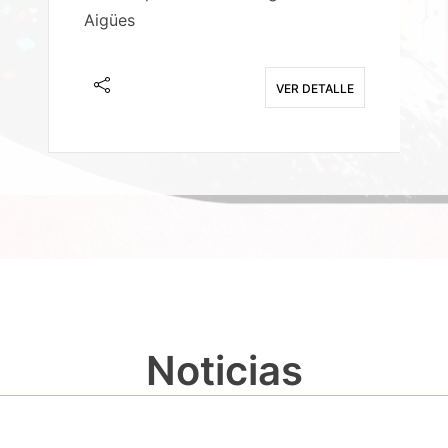
Aigües
A
E
VER DETALLE
Noticias