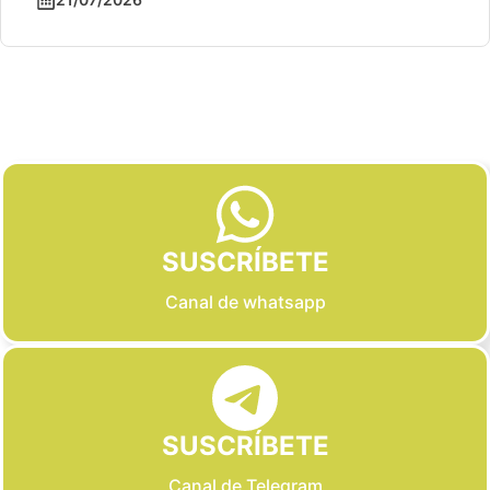
Slide 2 of 6
SUSCRÍBETE
Canal de whatsapp
SUSCRÍBETE
Canal de Telegram