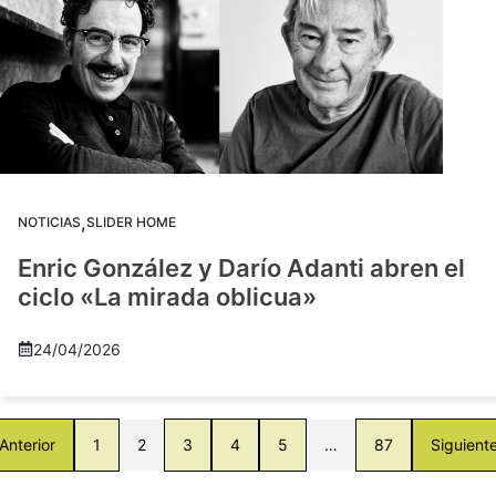
,
NOTICIAS
SLIDER HOME
Enric González y Darío Adanti abren el
ciclo «La mirada oblicua»
24/04/2026
Anterior
1
2
3
4
5
…
87
Siguient