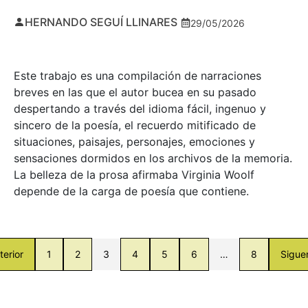
HERNANDO SEGUÍ LLINARES
29/05/2026
Este trabajo es una compilación de narraciones
breves en las que el autor bucea en su pasado
despertando a través del idioma fácil, ingenuo y
sincero de la poesía, el recuerdo mitificado de
situaciones, paisajes, personajes, emociones y
sensaciones dormidos en los archivos de la memoria.
La belleza de la prosa afirmaba Virginia Woolf
depende de la carga de poesía que contiene.
terior
1
2
3
4
5
6
…
8
Sigue