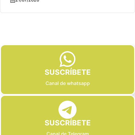
Slide 2 of 6
SUSCRÍBETE
Canal de whatsapp
SUSCRÍBETE
Canal de Telegram