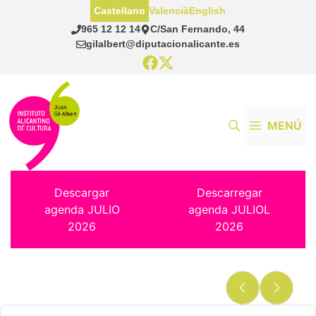
Saltar
Castellano
Valencià
English
al
965 12 12 14
C/San Fernando, 44
contenido
gilalbert@diputacionalicante.es
MENÚ
Descargar
Descarregar
agenda JULIO
agenda JULIOL
2026
2026