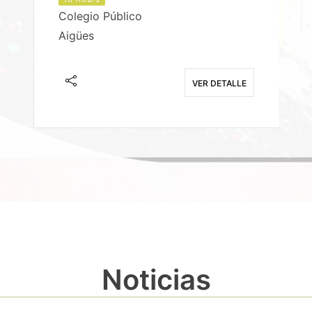
Colegio Público
Aigües
E
VER DETALLE
Noticias