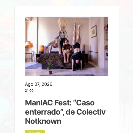
Ago 07, 2026
A
21:00
2
ManIAC Fest: “Caso
a
enterrado”, de Colectiv
Notknown
n
10 hours