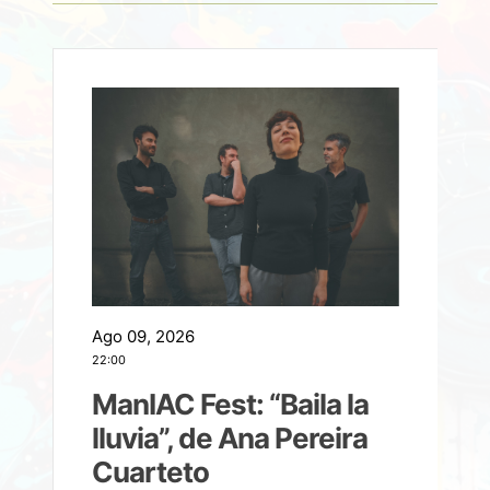
Ago 09, 2026
A
22:00
21
ManIAC Fest: “Baila la
a
lluvia”, de Ana Pereira
Cuarteto