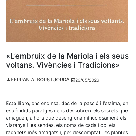
«L’embruix de la Mariola i els seus
voltans. Vivències i Tradicions»
FERRAN ALBORS I JORDÀ
29/05/2026
Este llibre, ens endinsa, des de la passió i l’estima, en
esplèndids paratges i ens descobreix els secrets que
amaguen, alhora que desengruna minuciosament els
viaranys i les sendes, els noms de cada lloc, els
raconets més amagats i, per descomptat, les plantes