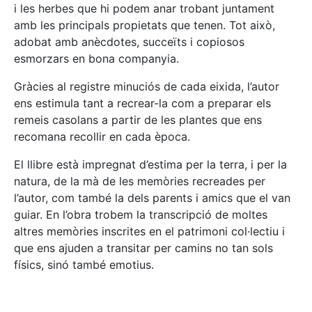
i les herbes que hi podem anar trobant juntament
amb les principals propietats que tenen. Tot això,
adobat amb anècdotes, succeïts i copiosos
esmorzars en bona companyia.
Gràcies al registre minuciós de cada eixida, l’autor
ens estimula tant a recrear-la com a preparar els
remeis casolans a partir de les plantes que ens
recomana recollir en cada època.
El llibre està impregnat d’estima per la terra, i per la
natura, de la mà de les memòries recreades per
l’autor, com també la dels parents i amics que el van
guiar. En l’obra trobem la transcripció de moltes
altres memòries inscrites en el patrimoni col·lectiu i
que ens ajuden a transitar per camins no tan sols
físics, sinó també emotius.