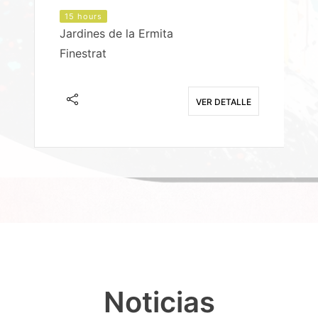
15 hours
Jardines de la Ermita
P
Finestrat
S
E
VER DETALLE
Noticias