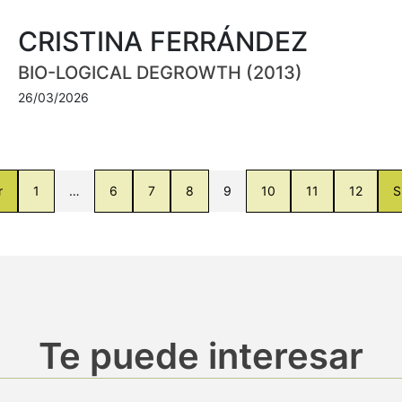
CRISTINA FERRÁNDEZ
BIO-LOGICAL DEGROWTH (2013)
26/03/2026
r
1
…
6
7
8
9
10
11
12
S
Te puede interesar