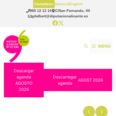
Saltar
Castellano
Valencià
English
al
965 12 12 14
C/San Fernando, 44
contenido
gilalbert@diputacionalicante.es
MENÚ
Descargar
agenda
Descarregar
AGOST
2026
AGOSTO
agenda
2026