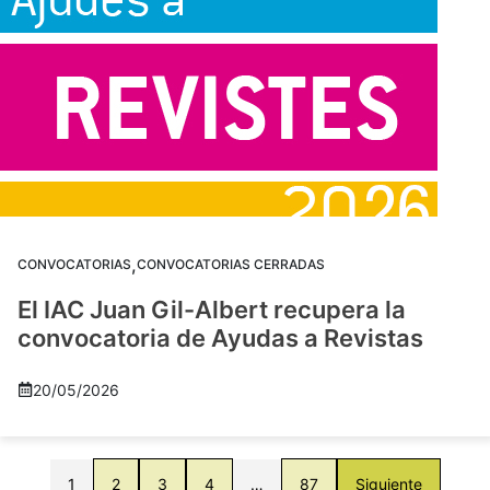
,
CONVOCATORIAS
CONVOCATORIAS CERRADAS
El IAC Juan Gil-Albert recupera la
convocatoria de Ayudas a Revistas
20/05/2026
1
2
3
4
…
87
Siguiente