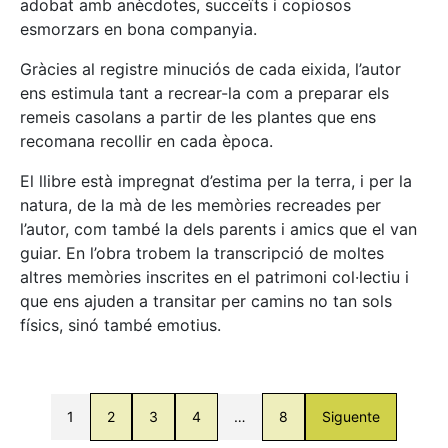
adobat amb anècdotes, succeïts i copiosos
esmorzars en bona companyia.
Gràcies al registre minuciós de cada eixida, l’autor
ens estimula tant a recrear-la com a preparar els
remeis casolans a partir de les plantes que ens
recomana recollir en cada època.
El llibre està impregnat d’estima per la terra, i per la
natura, de la mà de les memòries recreades per
l’autor, com també la dels parents i amics que el van
guiar. En l’obra trobem la transcripció de moltes
altres memòries inscrites en el patrimoni col·lectiu i
que ens ajuden a transitar per camins no tan sols
físics, sinó també emotius.
1
2
3
4
…
8
Siguente