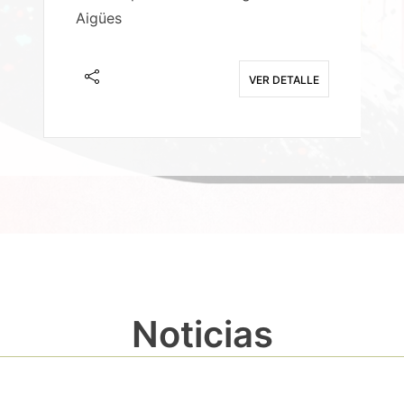
Aigües
A
E
VER DETALLE
Noticias