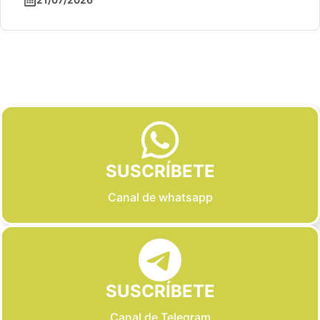
Slide 2 of 6
SUSCRÍBETE
Canal de whatsapp
SUSCRÍBETE
Canal de Telegram