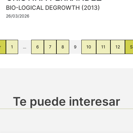
BIO-LOGICAL DEGROWTH (2013)
26/03/2026
r
1
…
6
7
8
9
10
11
12
S
Te puede interesar