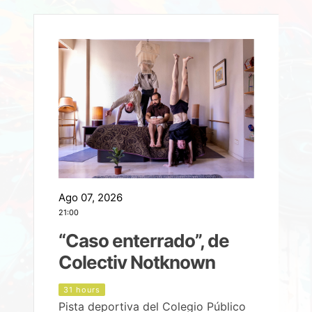
Ago 07, 2026
A
21:00
2
e
“Caso enterrado”, de
Colectiv Notknown
d
31 hours
Pista deportiva del Colegio Público
P