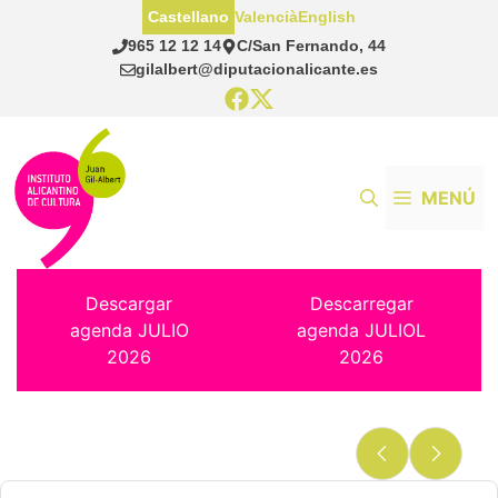
Saltar
Castellano
Valencià
English
al
965 12 12 14
C/San Fernando, 44
contenido
gilalbert@diputacionalicante.es
MENÚ
Descargar
Descarregar
agenda JULIO
agenda JULIOL
2026
2026