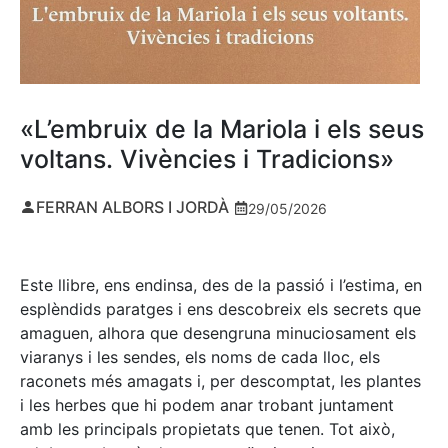
«L’embruix de la Mariola i els seus
voltans. Vivències i Tradicions»
FERRAN ALBORS I JORDÀ
29/05/2026
Este llibre, ens endinsa, des de la passió i l’estima, en
esplèndids paratges i ens descobreix els secrets que
amaguen, alhora que desengruna minuciosament els
viaranys i les sendes, els noms de cada lloc, els
raconets més amagats i, per descomptat, les plantes
i les herbes que hi podem anar trobant juntament
amb les principals propietats que tenen. Tot això,