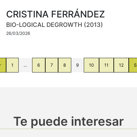
CRISTINA FERRÁNDEZ
BIO-LOGICAL DEGROWTH (2013)
26/03/2026
r
1
…
6
7
8
9
10
11
12
S
Te puede interesar