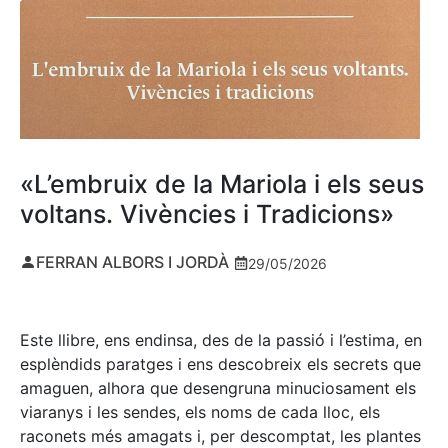
«L’embruix de la Mariola i els seus
voltans. Vivències i Tradicions»
FERRAN ALBORS I JORDÀ
29/05/2026
Este llibre, ens endinsa, des de la passió i l’estima, en
esplèndids paratges i ens descobreix els secrets que
amaguen, alhora que desengruna minuciosament els
viaranys i les sendes, els noms de cada lloc, els
raconets més amagats i, per descomptat, les plantes