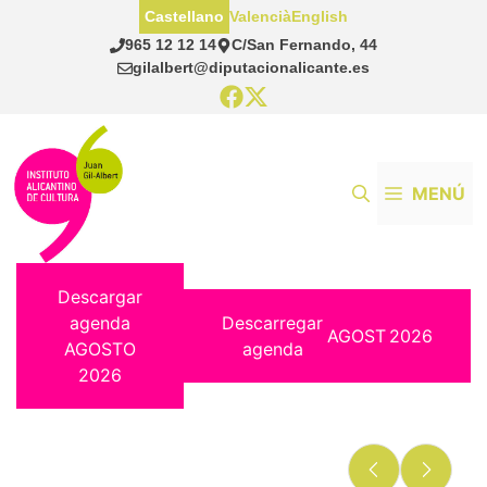
Saltar
Castellano
Valencià
English
al
965 12 12 14
C/San Fernando, 44
contenido
gilalbert@diputacionalicante.es
MENÚ
Descargar
agenda
Descarregar
AGOST
2026
AGOSTO
agenda
2026