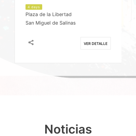
4 days
Plaza de la Libertad
P
San Miguel de Salinas
X
E
VER DETALLE
Noticias