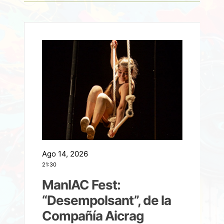
Ago 14, 2026
A
21:30
21
ManIAC Fest:
a
“Desempolsant”, de la
Compañía Aicrag