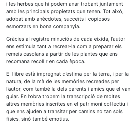
i les herbes que hi podem anar trobant juntament
amb les principals propietats que tenen. Tot això,
adobat amb anècdotes, succeïts i copiosos
esmorzars en bona companyia.
Gràcies al registre minuciós de cada eixida, l’autor
ens estimula tant a recrear-la com a preparar els
remeis casolans a partir de les plantes que ens
recomana recollir en cada època.
El llibre està impregnat d’estima per la terra, i per la
natura, de la mà de les memòries recreades per
l’autor, com també la dels parents i amics que el van
guiar. En l’obra trobem la transcripció de moltes
altres memòries inscrites en el patrimoni col·lectiu i
que ens ajuden a transitar per camins no tan sols
físics, sinó també emotius.