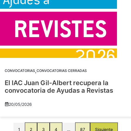
,
CONVOCATORIAS
CONVOCATORIAS CERRADAS
El IAC Juan Gil-Albert recupera la
convocatoria de Ayudas a Revistas
20/05/2026
1
2
3
4
…
87
Siguiente