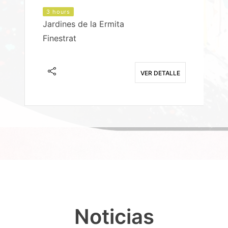
3 hours
Jardines de la Ermita
P
Finestrat
S
E
VER DETALLE
Noticias