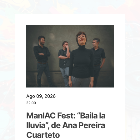
Ago 09, 2026
A
22:00
21
ManIAC Fest: “Baila la
a
lluvia”, de Ana Pereira
Cuarteto