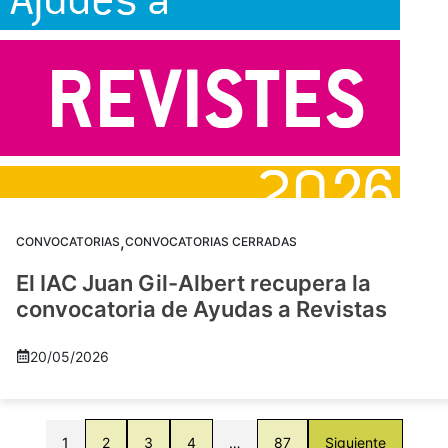
,
CONVOCATORIAS
CONVOCATORIAS CERRADAS
El IAC Juan Gil-Albert recupera la
convocatoria de Ayudas a Revistas
20/05/2026
1
2
3
4
…
87
Siguiente