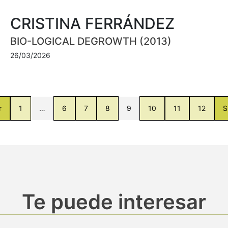
CRISTINA FERRÁNDEZ
BIO-LOGICAL DEGROWTH (2013)
26/03/2026
r
1
…
6
7
8
9
10
11
12
S
Te puede interesar