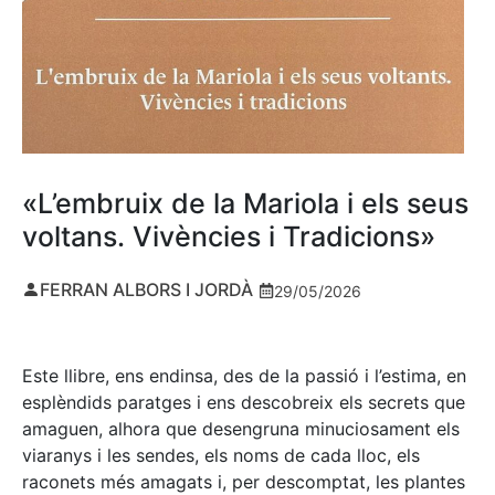
«L’embruix de la Mariola i els seus
voltans. Vivències i Tradicions»
FERRAN ALBORS I JORDÀ
29/05/2026
Este llibre, ens endinsa, des de la passió i l’estima, en
esplèndids paratges i ens descobreix els secrets que
amaguen, alhora que desengruna minuciosament els
viaranys i les sendes, els noms de cada lloc, els
raconets més amagats i, per descomptat, les plantes