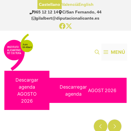
Saltar
Castellano
Valencià
English
al
965 12 12 14
C/San Fernando, 44
contenido
gilalbert@diputacionalicante.es
MENÚ
Descargar
agenda
Descarregar
AGOST
2026
AGOSTO
agenda
2026