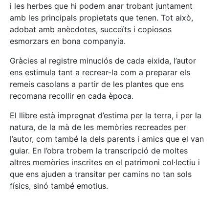
i les herbes que hi podem anar trobant juntament
amb les principals propietats que tenen. Tot això,
adobat amb anècdotes, succeïts i copiosos
esmorzars en bona companyia.
Gràcies al registre minuciós de cada eixida, l’autor
ens estimula tant a recrear-la com a preparar els
remeis casolans a partir de les plantes que ens
recomana recollir en cada època.
El llibre està impregnat d’estima per la terra, i per la
natura, de la mà de les memòries recreades per
l’autor, com també la dels parents i amics que el van
guiar. En l’obra trobem la transcripció de moltes
altres memòries inscrites en el patrimoni col·lectiu i
que ens ajuden a transitar per camins no tan sols
físics, sinó també emotius.