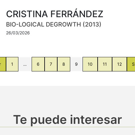
CRISTINA FERRÁNDEZ
BIO-LOGICAL DEGROWTH (2013)
26/03/2026
r
1
…
6
7
8
9
10
11
12
S
Te puede interesar