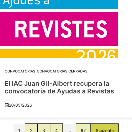
,
CONVOCATORIAS
CONVOCATORIAS CERRADAS
El IAC Juan Gil-Albert recupera la
convocatoria de Ayudas a Revistas
20/05/2026
1
2
3
4
…
87
Siguiente