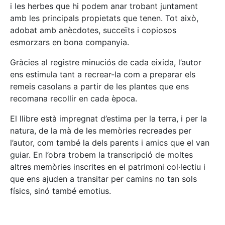
i les herbes que hi podem anar trobant juntament
amb les principals propietats que tenen. Tot això,
adobat amb anècdotes, succeïts i copiosos
esmorzars en bona companyia.
Gràcies al registre minuciós de cada eixida, l’autor
ens estimula tant a recrear-la com a preparar els
remeis casolans a partir de les plantes que ens
recomana recollir en cada època.
El llibre està impregnat d’estima per la terra, i per la
natura, de la mà de les memòries recreades per
l’autor, com també la dels parents i amics que el van
guiar. En l’obra trobem la transcripció de moltes
altres memòries inscrites en el patrimoni col·lectiu i
que ens ajuden a transitar per camins no tan sols
físics, sinó també emotius.