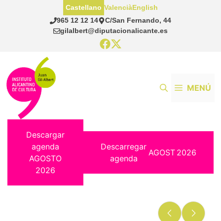
Saltar
Castellano
Valencià
English
al
965 12 12 14
C/San Fernando, 44
contenido
gilalbert@diputacionalicante.es
MENÚ
Descargar
agenda
Descarregar
AGOST
2026
AGOSTO
agenda
2026