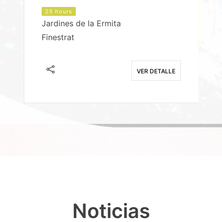
25 hours
Jardines de la Ermita
P
Finestrat
S
E
VER DETALLE
Noticias