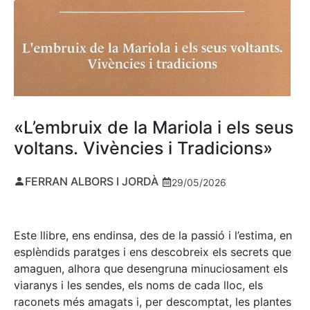
«L’embruix de la Mariola i els seus
voltans. Vivències i Tradicions»
FERRAN ALBORS I JORDÀ
29/05/2026
Este llibre, ens endinsa, des de la passió i l’estima, en
esplèndids paratges i ens descobreix els secrets que
amaguen, alhora que desengruna minuciosament els
viaranys i les sendes, els noms de cada lloc, els
raconets més amagats i, per descomptat, les plantes