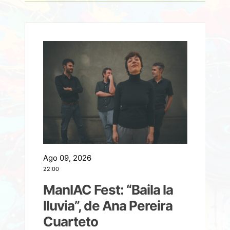
Ago 09, 2026
A
22:00
21
ManIAC Fest: “Baila la
a
lluvia”, de Ana Pereira
Cuarteto