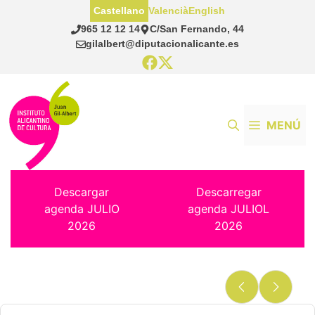
Saltar
Castellano
Valencià
English
al
965 12 12 14
C/San Fernando, 44
contenido
gilalbert@diputacionalicante.es
MENÚ
Descargar
Descarregar
agenda JULIO
agenda JULIOL
2026
2026