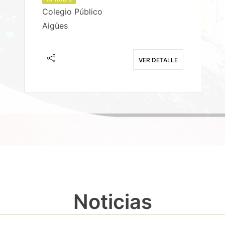
Colegio Público
Aigües
E
VER DETALLE
Noticias