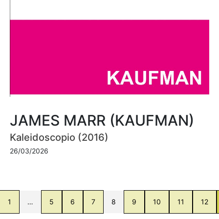
JAMES MARR (KAUFMAN)
Kaleidoscopio (2016)
26/03/2026
1
…
5
6
7
8
9
10
11
12