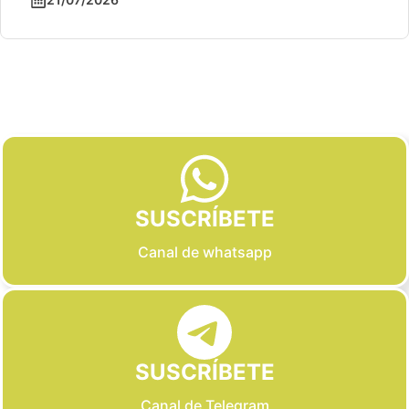
Slide 2 of 6
SUSCRÍBETE
Canal de whatsapp
SUSCRÍBETE
Canal de Telegram