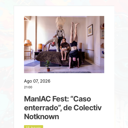
Ago 07, 2026
A
21:00
2
ManIAC Fest: “Caso
a
enterrado”, de Colectiv
Notknown
n
15 hours