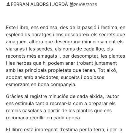
FERRAN ALBORS I JORDÀ
29/05/2026
Este llibre, ens endinsa, des de la passió i l’estima, en
esplèndids paratges i ens descobreix els secrets que
amaguen, alhora que desengruna minuciosament els
viaranys i les sendes, els noms de cada lloc, els
raconets més amagats i, per descomptat, les plantes
i les herbes que hi podem anar trobant juntament
amb les principals propietats que tenen. Tot això,
adobat amb anècdotes, succeïts i copiosos
esmorzars en bona companyia.
Gràcies al registre minuciós de cada eixida, l’autor
ens estimula tant a recrear-la com a preparar els
remeis casolans a partir de les plantes que ens
recomana recollir en cada època.
El llibre està impregnat d’estima per la terra, i per la