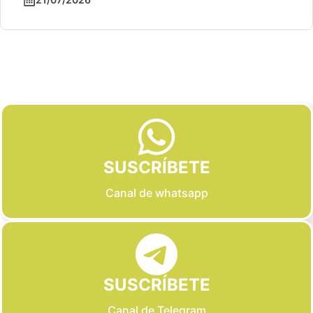
Slide 2 of 6
SUSCRÍBETE
Canal de whatsapp
SUSCRÍBETE
Canal de Telegram