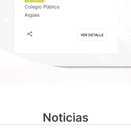
Colegio Público
Aigües
E
VER DETALLE
Noticias