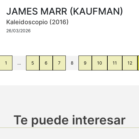
JAMES MARR (KAUFMAN)
Kaleidoscopio (2016)
26/03/2026
1
…
5
6
7
8
9
10
11
12
Te puede interesar