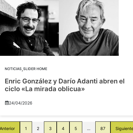
,
NOTICIAS
SLIDER HOME
Enric González y Darío Adanti abren el
ciclo «La mirada oblicua»
24/04/2026
Anterior
1
2
3
4
5
…
87
Siguient