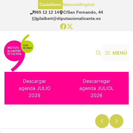
Saltar
Castellano
Valencià
English
al
965 12 12 14
C/San Fernando, 44
contenido
gilalbert@diputacionalicante.es
MENÚ
Descargar
Descarregar
agenda JULIO
agenda JULIOL
2026
2026