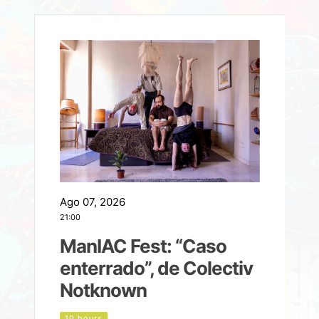
Ago 07, 2026
A
21:00
2
ManIAC Fest: “Caso
a
enterrado”, de Colectiv
Notknown
n
10 hours