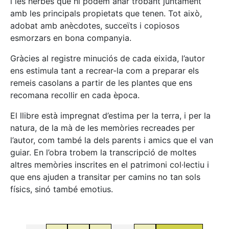
i les herbes que hi podem anar trobant juntament
amb les principals propietats que tenen. Tot això,
adobat amb anècdotes, succeïts i copiosos
esmorzars en bona companyia.
Gràcies al registre minuciós de cada eixida, l’autor
ens estimula tant a recrear-la com a preparar els
remeis casolans a partir de les plantes que ens
recomana recollir en cada època.
El llibre està impregnat d’estima per la terra, i per la
natura, de la mà de les memòries recreades per
l’autor, com també la dels parents i amics que el van
guiar. En l’obra trobem la transcripció de moltes
altres memòries inscrites en el patrimoni col·lectiu i
que ens ajuden a transitar per camins no tan sols
físics, sinó també emotius.