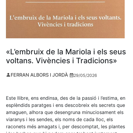
«L’embruix de la Mariola i els seus
voltans. Vivències i Tradicions»
FERRAN ALBORS I JORDÀ
29/05/2026
Este llibre, ens endinsa, des de la passió i l’estima, en
esplèndids paratges i ens descobreix els secrets que
amaguen, alhora que desengruna minuciosament els
viaranys i les sendes, els noms de cada lloc, els
raconets més amagats i, per descomptat, les plantes