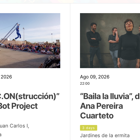
 2026
Ago 09, 2026
22:00
.ON(strucción)”
“Baila la lluvia”, 
Bot Project
Ana Pereira
Cuarteto
uan Carlos I,
3 days
a
Jardines de la ermita