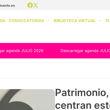
icante.es
DA
CONVOCATORIAS
BIBLIOTECA VIRTUAL
P
gar agenda JULIO 2026
Descarregar agenda JULI
Patrimonio, 
centran est