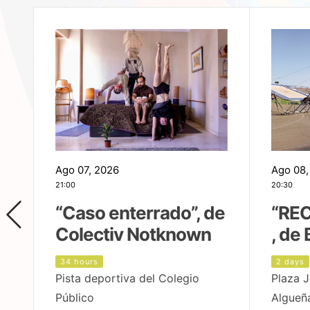
Ago 07, 2026
Ago 08,
21:00
20:30
,
“Caso enterrado”, de
“REC
Colectiv Notknown
, de 
34 hours
2 days
Pista deportiva del Colegio
Plaza J
Público
Algueñ