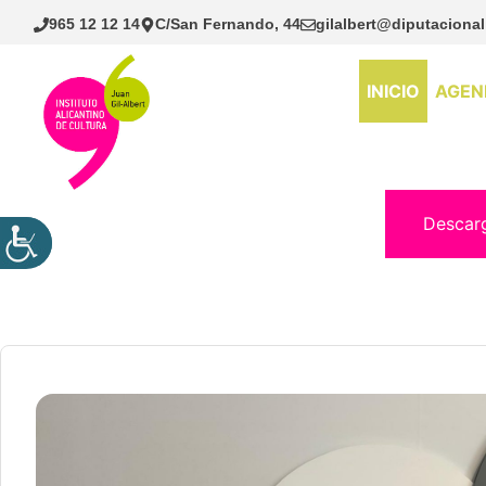
Saltar
965 12 12 14
C/San Fernando, 44
gilalbert@diputacional
al
contenido
INICIO
AGEN
Descar