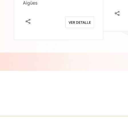
Aigües
E
VER DETALLE