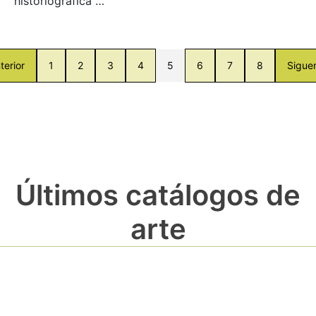
historiográfica …
terior
1
2
3
4
5
6
7
8
Sigue
Últimos catálogos de
arte