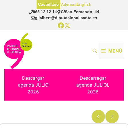
Saltar
Castellano
Valencià
English
al
965 12 12 14
C/San Fernando, 44
contenido
gilalbert@diputacionalicante.es
MENÚ
Descargar
Descarregar
agenda JULIO
agenda JULIOL
2026
2026