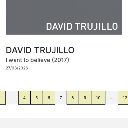
DAVID TRUJILLO
I want to believe (2017)
27/03/2026
1
…
4
5
6
7
8
9
10
…
12