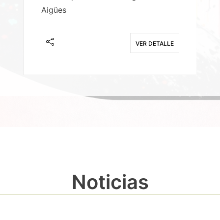
Aigües
A
E
VER DETALLE
Noticias