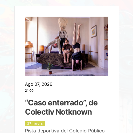
Ago 07, 2026
A
21:00
2
e
“Caso enterrado”, de
Colectiv Notknown
d
37 hours
Pista deportiva del Colegio Público
P