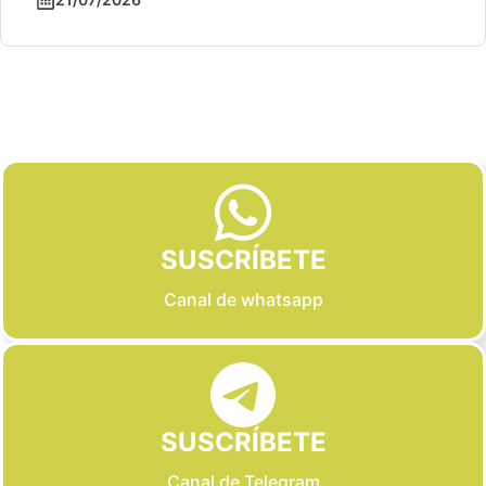
Slide 2 of 6
SUSCRÍBETE
Canal de whatsapp
SUSCRÍBETE
Canal de Telegram