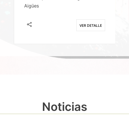
Aigües
A
E
VER DETALLE
Noticias