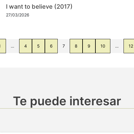
I want to believe (2017)
27/03/2026
1
…
4
5
6
7
8
9
10
…
12
Te puede interesar