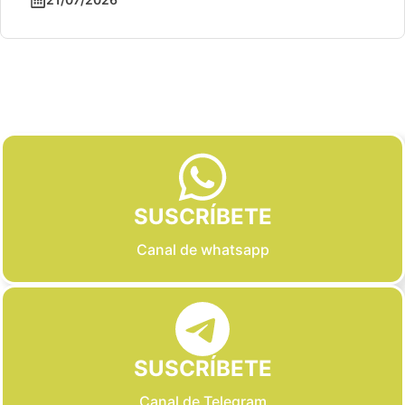
Slide 2 of 6
SUSCRÍBETE
Canal de whatsapp
SUSCRÍBETE
Canal de Telegram