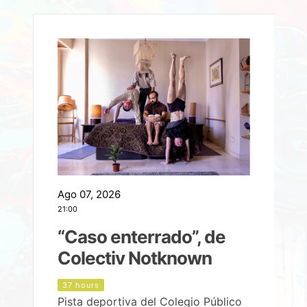
Ago 07, 2026
A
21:00
2
e
“Caso enterrado”, de
Colectiv Notknown
d
37 hours
Pista deportiva del Colegio Público
P