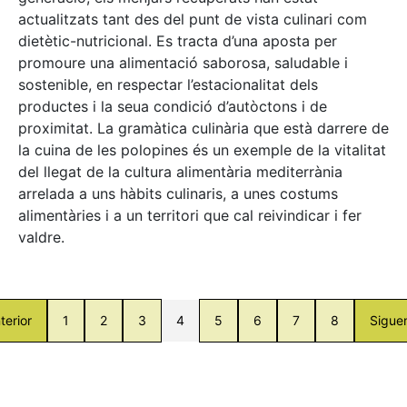
actualitzats tant des del punt de vista culinari com
dietètic-nutricional. Es tracta d’una aposta per
promoure una alimentació saborosa, saludable i
sostenible, en respectar l’estacionalitat dels
productes i la seua condició d’autòctons i de
proximitat. La gramàtica culinària que està darrere de
la cuina de les polopines és un exemple de la vitalitat
del llegat de la cultura alimentària mediterrània
arrelada a uns hàbits culinaris, a unes costums
alimentàries i a un territori que cal reivindicar i fer
valdre.
terior
1
2
3
4
5
6
7
8
Sigue