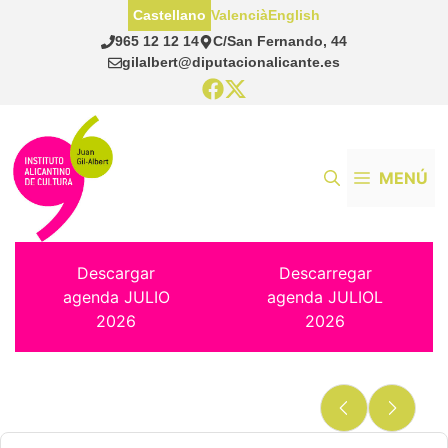
Saltar
Castellano
Valencià
English
al
965 12 12 14
C/San Fernando, 44
contenido
gilalbert@diputacionalicante.es
MENÚ
Descargar
Descarregar
agenda JULIO
agenda JULIOL
2026
2026