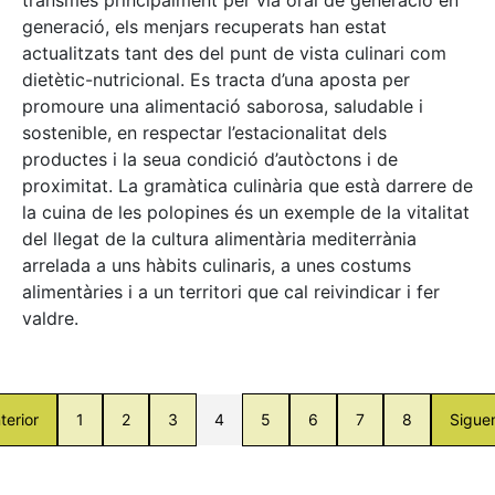
generació, els menjars recuperats han estat
actualitzats tant des del punt de vista culinari com
dietètic-nutricional. Es tracta d’una aposta per
promoure una alimentació saborosa, saludable i
sostenible, en respectar l’estacionalitat dels
productes i la seua condició d’autòctons i de
proximitat. La gramàtica culinària que està darrere de
la cuina de les polopines és un exemple de la vitalitat
del llegat de la cultura alimentària mediterrània
arrelada a uns hàbits culinaris, a unes costums
alimentàries i a un territori que cal reivindicar i fer
valdre.
terior
1
2
3
4
5
6
7
8
Sigue