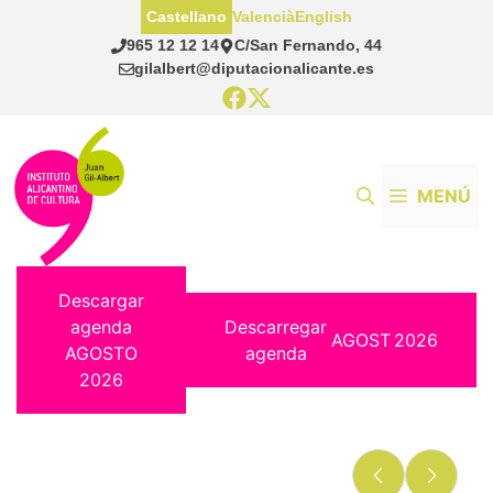
Saltar
Castellano
Valencià
English
al
965 12 12 14
C/San Fernando, 44
contenido
gilalbert@diputacionalicante.es
MENÚ
Descargar
agenda
Descarregar
AGOST
2026
AGOSTO
agenda
2026