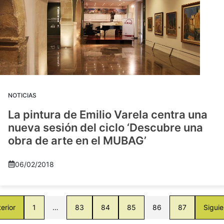
NOTICIAS
La pintura de Emilio Varela centra una
nueva sesión del ciclo ‘Descubre una
obra de arte en el MUBAG’
06/02/2018
erior
1
…
83
84
85
86
87
Siguie