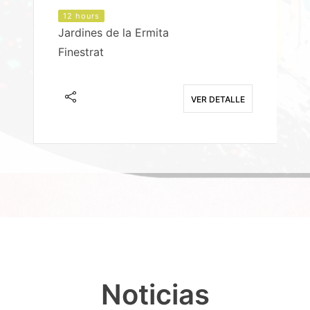
12 hours
Jardines de la Ermita
P
Finestrat
S
E
VER DETALLE
Noticias