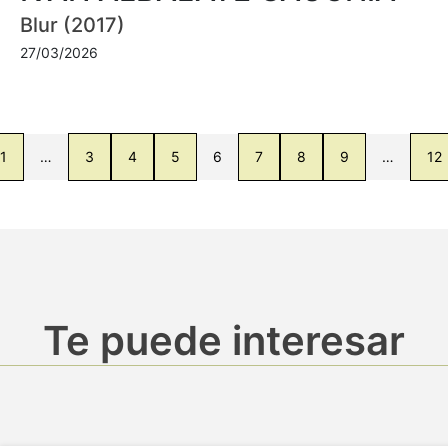
Blur (2017)
27/03/2026
1
…
3
4
5
6
7
8
9
…
12
Te puede interesar