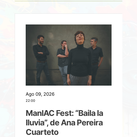
Ago 09, 2026
A
22:00
21
ManIAC Fest: “Baila la
a
lluvia”, de Ana Pereira
Cuarteto