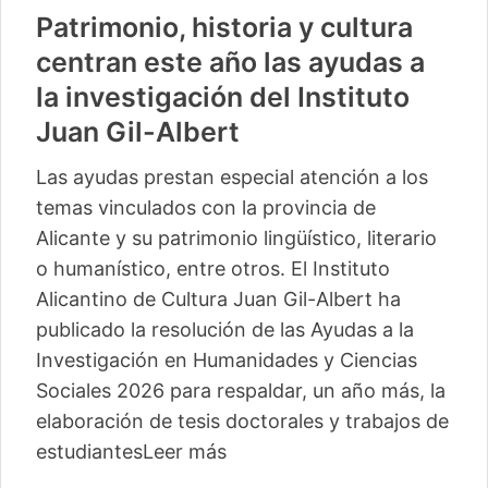
Vuelve «Cultura-500» con
actividades para 13 pequeños
municipios más
La segunda edición de este ciclo del Instituto
Alicantino de Cultura Juan Gil-Albert
comienza este sábado en Camp de Mirra
con un taller de percusión de Pakito Baeza
La segunda edición del ciclo ‘Cultura -500’
del Instituto Alicantino de Cultura Juan Gil-
Albert llegará este verano a trece
localidades, con lo
Leer más
04/06/2026