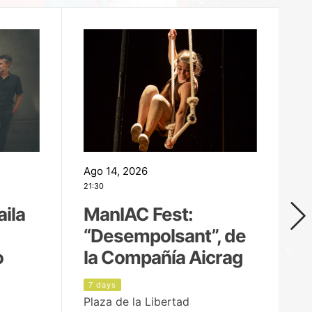
Ago 14, 2026
Ag
21:30
21
aila
ManIAC Fest:
M
“Desempolsant”, de
“
o
la Compañía Aicrag
D
7 days
8
Plaza de la Libertad
Pa