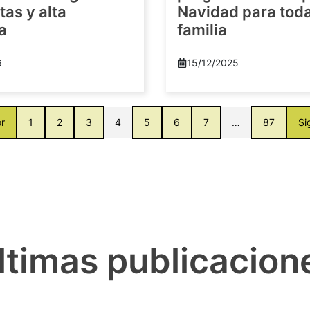
as y alta
Navidad para toda
a
familia
6
15/12/2025
or
1
2
3
4
5
6
7
…
87
Si
ltimas publicacion