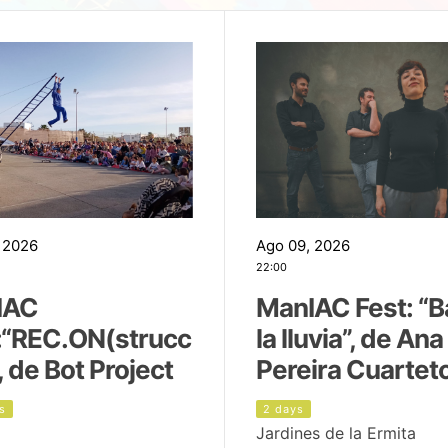
 2026
Ago 09, 2026
22:00
IAC
ManIAC Fest: “B
:“REC.ON(strucc
la lluvia”, de Ana
, de Bot Project
Pereira Cuartet
s
2 days
Jardines de la Ermita