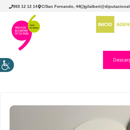
Saltar
965 12 12 14
C/San Fernando, 44
gilalbert@diputacional
al
contenido
INICIO
AGEN
Descar