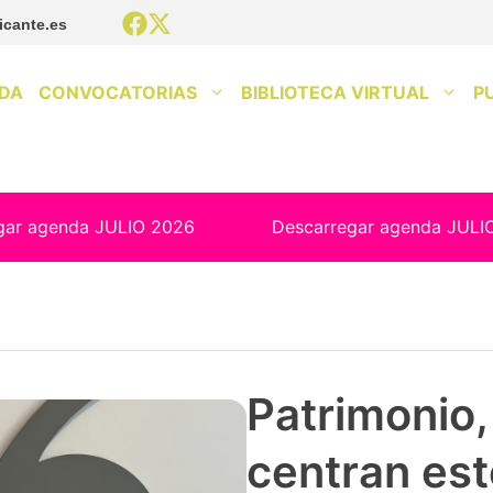
icante.es
DA
CONVOCATORIAS
BIBLIOTECA VIRTUAL
P
gar agenda JULIO 2026
Descarregar agenda JULI
Patrimonio, 
centran est