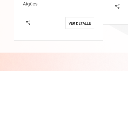
Aigües
E
VER DETALLE