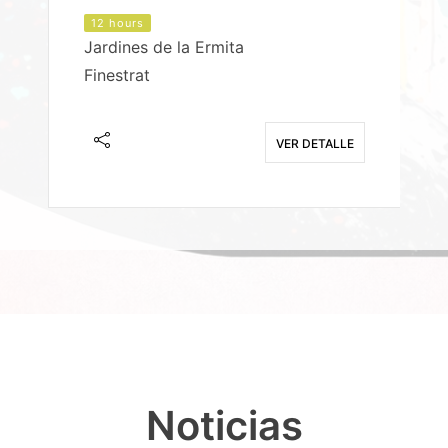
12 hours
Jardines de la Ermita
P
Finestrat
S
E
VER DETALLE
Noticias