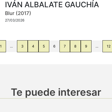
IVÁN ALBALATE GAUCHÍA
Blur (2017)
27/03/2026
1
…
3
4
5
6
7
8
9
…
12
Te puede interesar