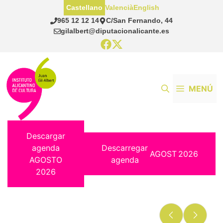
Saltar
Castellano
Valencià
English
al
965 12 12 14
C/San Fernando, 44
contenido
gilalbert@diputacionalicante.es
MENÚ
Descargar
agenda
Descarregar
AGOST
2026
AGOSTO
agenda
2026