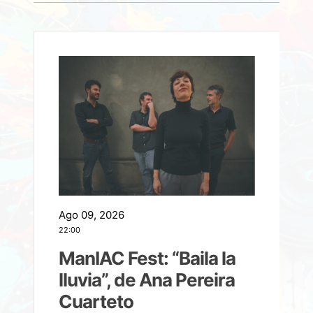
Ago 09, 2026
A
22:00
21
ManIAC Fest: “Baila la
a
lluvia”, de Ana Pereira
Cuarteto