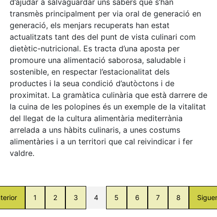
d’ajudar a salvaguardar uns sabers que s’han
transmès principalment per via oral de generació en
generació, els menjars recuperats han estat
actualitzats tant des del punt de vista culinari com
dietètic-nutricional. Es tracta d’una aposta per
promoure una alimentació saborosa, saludable i
sostenible, en respectar l’estacionalitat dels
productes i la seua condició d’autòctons i de
proximitat. La gramàtica culinària que està darrere de
la cuina de les polopines és un exemple de la vitalitat
del llegat de la cultura alimentària mediterrània
arrelada a uns hàbits culinaris, a unes costums
alimentàries i a un territori que cal reivindicar i fer
valdre.
terior
1
2
3
4
5
6
7
8
Sigue