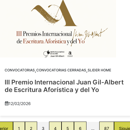
,
,
CONVOCATORIAS
CONVOCATORIAS CERRADAS
SLIDER HOME
III Premio Internacional Juan Gil-Albert
de Escritura Aforística y del Yo
12/02/2026
erior
1
2
3
4
5
6
…
87
Sigui