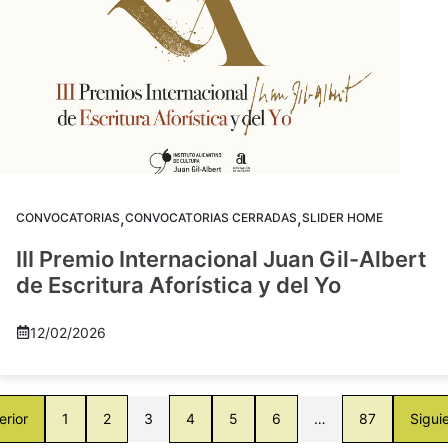
,
,
CONVOCATORIAS
CONVOCATORIAS CERRADAS
SLIDER HOME
III Premio Internacional Juan Gil-Albert
de Escritura Aforística y del Yo
12/02/2026
erior
1
2
3
4
5
6
…
87
Sigui