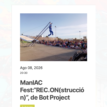
Ago 08, 2026
A
20:30
2
ManIAC
M
a
Fest:“REC.ON(strucció
l
n)”, de Bot Project
3 hours