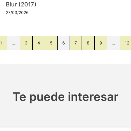
Blur (2017)
27/03/2026
1
…
3
4
5
6
7
8
9
…
12
Te puede interesar