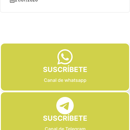
Slide 2 of 6
SUSCRÍBETE
Canal de whatsapp
SUSCRÍBETE
Canal de Telegram