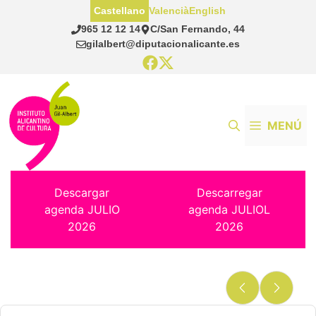
Saltar
Castellano
Valencià
English
al
965 12 12 14
C/San Fernando, 44
contenido
gilalbert@diputacionalicante.es
MENÚ
Descargar
Descarregar
agenda JULIO
agenda JULIOL
2026
2026