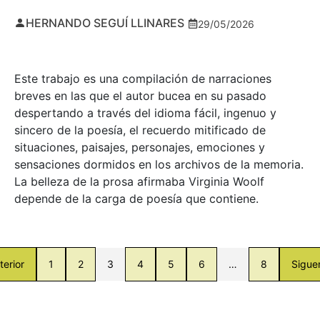
HERNANDO SEGUÍ LLINARES
29/05/2026
Este trabajo es una compilación de narraciones
breves en las que el autor bucea en su pasado
despertando a través del idioma fácil, ingenuo y
sincero de la poesía, el recuerdo mitificado de
situaciones, paisajes, personajes, emociones y
sensaciones dormidos en los archivos de la memoria.
La belleza de la prosa afirmaba Virginia Woolf
depende de la carga de poesía que contiene.
terior
1
2
3
4
5
6
…
8
Sigue