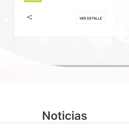
J
F
VER DETALLE
E
Noticias