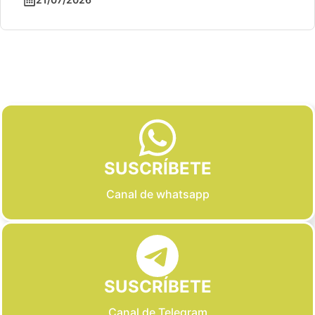
Slide 2 of 6
SUSCRÍBETE
Canal de whatsapp
SUSCRÍBETE
Canal de Telegram