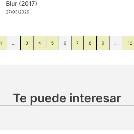
Blur (2017)
27/03/2026
1
…
3
4
5
6
7
8
9
…
12
Te puede interesar