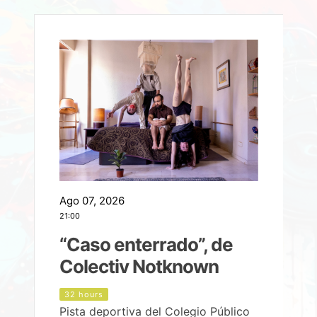
Ago 07, 2026
A
21:00
2
e
“Caso enterrado”, de
Colectiv Notknown
d
32 hours
Pista deportiva del Colegio Público
P