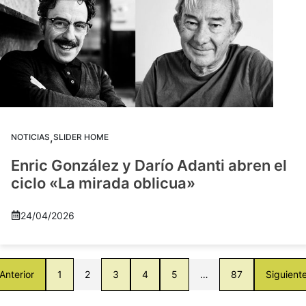
,
NOTICIAS
SLIDER HOME
Enric González y Darío Adanti abren el
ciclo «La mirada oblicua»
24/04/2026
Anterior
1
2
3
4
5
…
87
Siguient