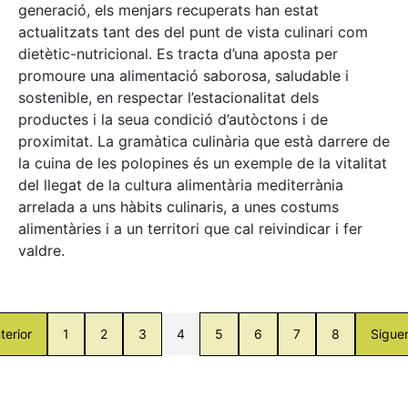
generació, els menjars recuperats han estat
actualitzats tant des del punt de vista culinari com
dietètic-nutricional. Es tracta d’una aposta per
promoure una alimentació saborosa, saludable i
sostenible, en respectar l’estacionalitat dels
productes i la seua condició d’autòctons i de
proximitat. La gramàtica culinària que està darrere de
la cuina de les polopines és un exemple de la vitalitat
del llegat de la cultura alimentària mediterrània
arrelada a uns hàbits culinaris, a unes costums
alimentàries i a un territori que cal reivindicar i fer
valdre.
terior
1
2
3
4
5
6
7
8
Sigue