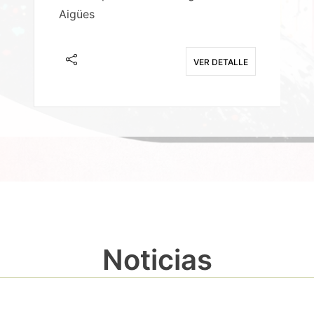
Aigües
A
E
VER DETALLE
Noticias