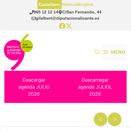
Saltar
Castellano
Valencià
English
al
965 12 12 14
C/San Fernando, 44
contenido
gilalbert@diputacionalicante.es
MENÚ
Descargar
Descarregar
agenda JULIO
agenda JULIOL
2026
2026