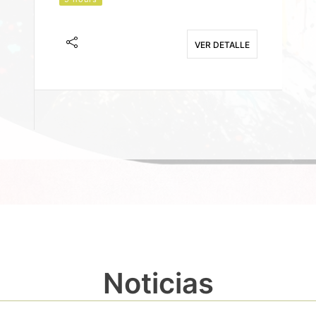
J
F
VER DETALLE
E
Noticias