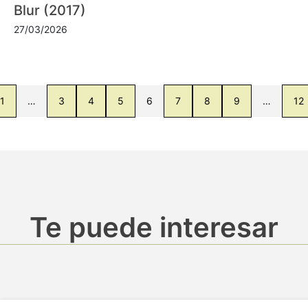
Blur (2017)
27/03/2026
1
…
3
4
5
6
7
8
9
…
12
Te puede interesar