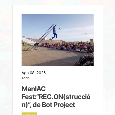
Ago 08, 2026
A
20:30
2
ManIAC
M
a
Fest:“REC.ON(strucció
l
n)”, de Bot Project
9 hours