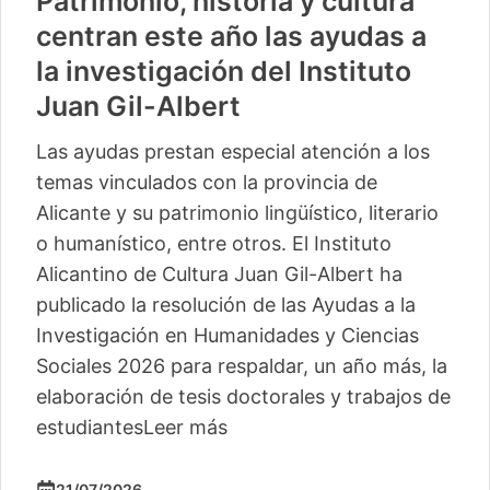
Vuelve «Cultura-500» con
actividades para 13 pequeños
municipios más
La segunda edición de este ciclo del Instituto
Alicantino de Cultura Juan Gil-Albert
comienza este sábado en Camp de Mirra
con un taller de percusión de Pakito Baeza
La segunda edición del ciclo ‘Cultura -500’
del Instituto Alicantino de Cultura Juan Gil-
Albert llegará este verano a trece
localidades, con lo
Leer más
04/06/2026