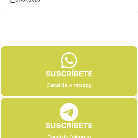
Slide 3 of 6
SUSCRÍBETE
Canal de whatsapp
SUSCRÍBETE
Canal de Telegram