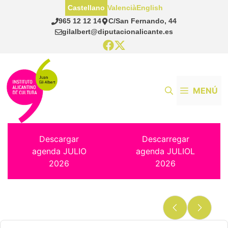
Saltar
Castellano
Valencià
English
al
965 12 12 14
C/San Fernando, 44
contenido
gilalbert@diputacionalicante.es
MENÚ
Descargar
Descarregar
agenda JULIO
agenda JULIOL
2026
2026