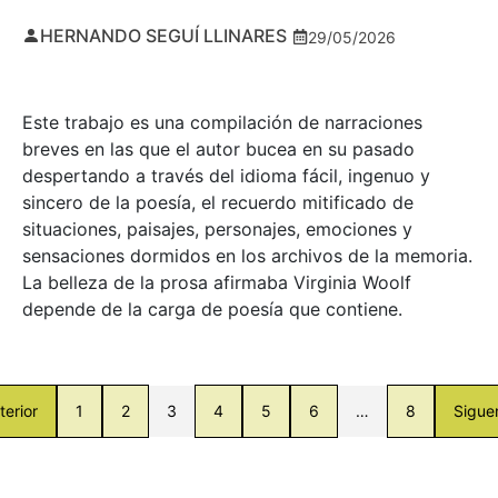
HERNANDO SEGUÍ LLINARES
29/05/2026
Este trabajo es una compilación de narraciones
breves en las que el autor bucea en su pasado
despertando a través del idioma fácil, ingenuo y
sincero de la poesía, el recuerdo mitificado de
situaciones, paisajes, personajes, emociones y
sensaciones dormidos en los archivos de la memoria.
La belleza de la prosa afirmaba Virginia Woolf
depende de la carga de poesía que contiene.
terior
1
2
3
4
5
6
…
8
Sigue